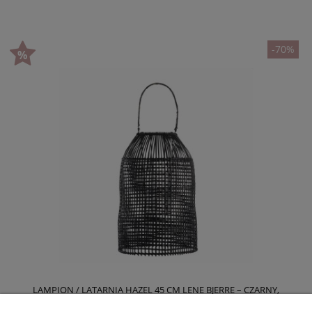
-70%
LAMPION / LATARNIA HAZEL 45 CM LENE BJERRE – CZARNY,
PLECIONY Z RATTANU