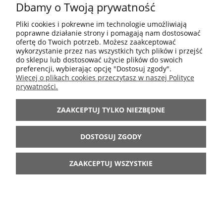
Dbamy o Twoją prywatność
143,40 zł
Pliki cookies i pokrewne im technologie umożliwiają
478,00 zł
Cena regularna:
poprawne działanie strony i pomagają nam dostosować
239,00 zł
Najniższa cena:
ofertę do Twoich potrzeb. Możesz zaakceptować
wykorzystanie przez nas wszystkich tych plików i przejść
DO KOSZYKA
do sklepu lub dostosować użycie plików do swoich
preferencji, wybierając opcję "Dostosuj zgody".
Więcej o plikach cookies przeczytasz w naszej Polityce
prywatności.
-40%
ZAAKCEPTUJ TYLKO NIEZBĘDNE
DOSTOSUJ ZGODY
ZAAKCEPTUJ WSZYSTKIE