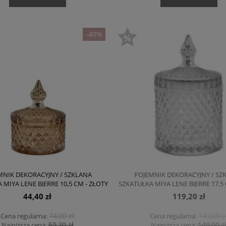
-40%
MNIK DEKORACYJNY / SZKLANA
POJEMNIK DEKORACYJNY / SZ
 MIYA LENE BJERRE 10,5 CM - ZŁOTY
SZKATUŁKA MIYA LENE BJERRE 17,5 
BRĄZOWY
BRĄZOWY
44,40 zł
119,20 zł
74,00 zł
149,00 z
Cena regularna:
Cena regularna:
59,20 zł
149,00 z
Najniższa cena:
Najniższa cena: