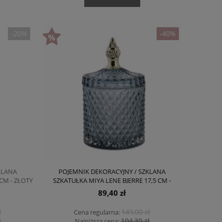
-20%
-40%
KLANA
POJEMNIK DEKORACYJNY / SZKLANA
CM - ZŁOTY
SZKATUŁKA MIYA LENE BJERRE 17,5 CM -
NIEBIESKI (JASNY)
89,40 zł
ł
149,00 zł
Cena regularna:
ł
104,30 zł
Najniższa cena: