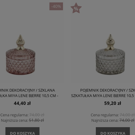
-40%
MNIK DEKORACYJNY / SZKLANA
POJEMNIK DEKORACYJNY / SZ
ŁKA MIYA LENE BJERRE 10,5 CM -
SZKATUŁKA MIYA LENE BJERRE 10,5 
MGLISTY RÓŻOWY
SZARY
44,40 zł
59,20 zł
74,00 zł
74,00 zł
Cena regularna:
Cena regularna:
51,80 zł
74,00 zł
Najniższa cena:
Najniższa cena:
DO KOSZYKA
DO KOSZYKA