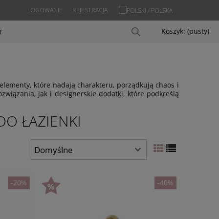
LOGOWANIE
REJESTRACJA
Koszyk:
(pusty)
T
 elementy, które nadają charakteru, porządkują chaos i
iązania, jak i designerskie dodatki, które podkreślą
DO ŁAZIENKI
-20%
-40%