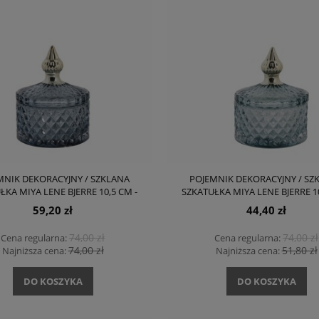
MNIK DEKORACYJNY / SZKLANA
POJEMNIK DEKORACYJNY / SZ
ŁKA MIYA LENE BJERRE 10,5 CM -
SZKATUŁKA MIYA LENE BJERRE 10
NIEBIESKI (JASNY)
MIĘTOWY
59,20 zł
44,40 zł
74,00 zł
74,00 zł
Cena regularna:
Cena regularna:
74,00 zł
51,80 zł
Najniższa cena:
Najniższa cena:
DO KOSZYKA
DO KOSZYKA