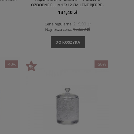
OZDOBNE ELLIA 12X12 CM LENE BJERRE -
BIAŁY
131,40 zł
219,00 zł
Cena regularna:
153,30 zł
Najniższa cena:
DO KOSZYKA
-40%
-50%