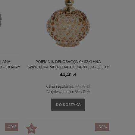
KLANA
POJEMNIK DEKORACYJNY / SZKLANA
M - CIEMNY
SZKATUŁKA MIYA LENE BJERRE 11 CM - ZŁOTY
BRĄZOWY
44,40 zł
74,00 zł
Cena regularna:
59,20 zł
Najniższa cena:
DO KOSZYKA
-40%
-50%