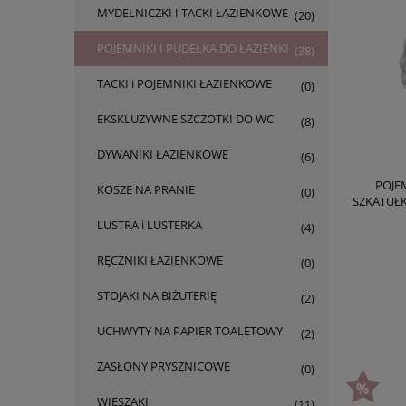
MYDELNICZKI I TACKI ŁAZIENKOWE
(20)
POJEMNIKI I PUDEŁKA DO ŁAZIENKI
(38)
TACKI i POJEMNIKI ŁAZIENKOWE
(0)
EKSKLUZYWNE SZCZOTKI DO WC
(8)
DYWANIKI ŁAZIENKOWE
(6)
POJE
KOSZE NA PRANIE
(0)
SZKATUŁK
LUSTRA i LUSTERKA
(4)
RĘCZNIKI ŁAZIENKOWE
(0)
STOJAKI NA BIŻUTERIĘ
(2)
UCHWYTY NA PAPIER TOALETOWY
(2)
ZASŁONY PRYSZNICOWE
(0)
WIESZAKI
(11)