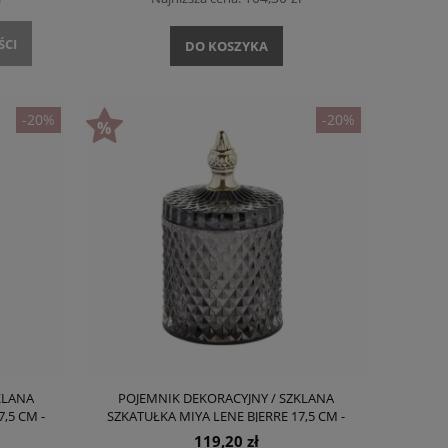
ŚCI
DO KOSZYKA
-20%
-20%
KLANA
POJEMNIK DEKORACYJNY / SZKLANA
,5 CM -
SZKATUŁKA MIYA LENE BJERRE 17,5 CM -
)
CIEMNY SZARY
119,20 zł