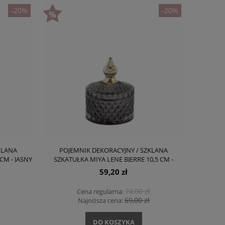
-20%
-20%
KLANA
POJEMNIK DEKORACYJNY / SZKLANA
CM - JASNY
SZKATUŁKA MIYA LENE BJERRE 10,5 CM -
CIEMNY SZARY
59,20 zł
74,00 zł
Cena regularna:
69,00 zł
Najniższa cena:
DO KOSZYKA