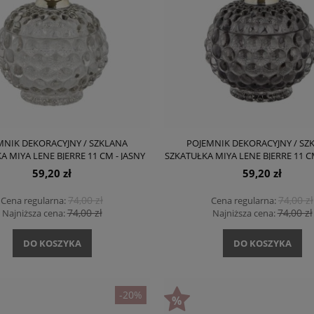
MNIK DEKORACYJNY / SZKLANA
POJEMNIK DEKORACYJNY / SZ
A MIYA LENE BJERRE 11 CM - JASNY
SZKATUŁKA MIYA LENE BJERRE 11 C
SZARY
SZARY
59,20 zł
59,20 zł
74,00 zł
74,00 zł
Cena regularna:
Cena regularna:
74,00 zł
74,00 zł
Najniższa cena:
Najniższa cena:
DO KOSZYKA
DO KOSZYKA
-20%