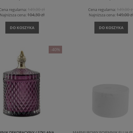
149,00 zł
149,00 z
Cena regularna:
Cena regularna:
104,30 zł
149,00 z
Najniższa cena:
Najniższa cena:
DO KOSZYKA
DO KOSZYKA
-40%
MNIK DEKORACYJNY / SZKLANA
MARMUROWY POJEMNIK ELLIA Ø