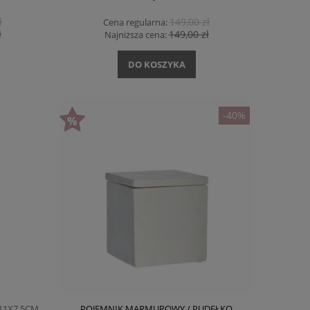
ł
149,00 zł
Cena regularna:
ł
149,00 zł
Najniższa cena:
DO KOSZYKA
-40%
11X7,5CM
POJEMNIK MARMUROWY / PUDEŁKO