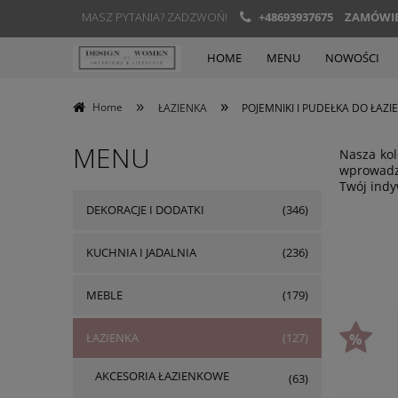
MASZ PYTANIA? ZADZWOŃ!
+48693937675
ZAMÓWIEN
HOME
MENU
NOWOŚCI
»
»
Home
ŁAZIENKA
POJEMNIKI I PUDEŁKA DO ŁAZI
MENU
Nasza kol
wprowadza
Twój indy
DEKORACJE I DODATKI
(346)
KUCHNIA I JADALNIA
(236)
MEBLE
(179)
ŁAZIENKA
(127)
AKCESORIA ŁAZIENKOWE
(63)