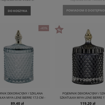
POWIADOM O DOSTĘPNO
DO KOSZYKA
-40%
MNIK DEKORACYJNY / SZKLANA
POJEMNIK DEKORACYJNY / SZ
ŁKA MIYA LENE BJERRE 17,5 CM -
SZKATUŁKA MIYA LENE BJERRE 17
MIĘTOWY
CIEMNY SZARY (TORFOWY
89,40 zł
119,20 zł