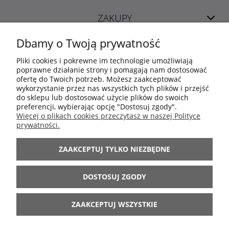
ZAKUPY
Dbamy o Twoją prywatność
POMOC
Pliki cookies i pokrewne im technologie umożliwiają
poprawne działanie strony i pomagają nam dostosować
ofertę do Twoich potrzeb. Możesz zaakceptować
MOJE KONTO
wykorzystanie przez nas wszystkich tych plików i przejść
do sklepu lub dostosować użycie plików do swoich
preferencji, wybierając opcję "Dostosuj zgody".
INFORMACJE
Więcej o plikach cookies przeczytasz w naszej Polityce
prywatności.
ARANŻACJE
ZAAKCEPTUJ TYLKO NIEZBĘDNE
BĄDŹ Z NAMI
DOSTOSUJ ZGODY
ZAAKCEPTUJ WSZYSTKIE