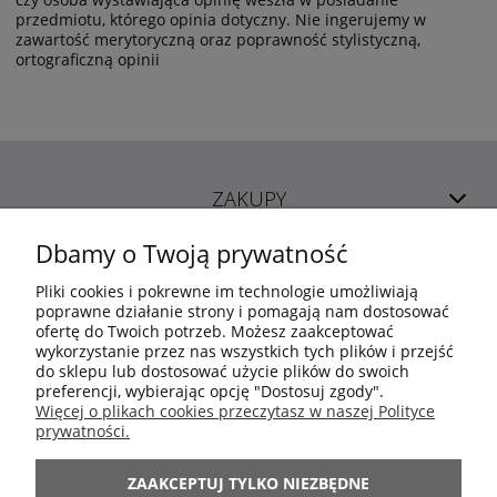
przedmiotu, którego opinia dotyczny. Nie ingerujemy w
zawartość merytoryczną oraz poprawność stylistyczną,
ortograficzną opinii
ZAKUPY
Dbamy o Twoją prywatność
POMOC
Pliki cookies i pokrewne im technologie umożliwiają
poprawne działanie strony i pomagają nam dostosować
ofertę do Twoich potrzeb. Możesz zaakceptować
MOJE KONTO
wykorzystanie przez nas wszystkich tych plików i przejść
do sklepu lub dostosować użycie plików do swoich
preferencji, wybierając opcję "Dostosuj zgody".
INFORMACJE
Więcej o plikach cookies przeczytasz w naszej Polityce
prywatności.
ARANŻACJE
ZAAKCEPTUJ TYLKO NIEZBĘDNE