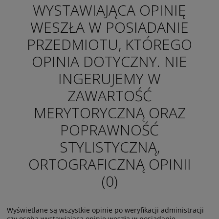
WYSTAWIAJĄCA OPINIĘ
WESZŁA W POSIADANIE
PRZEDMIOTU, KTÓREGO
OPINIA DOTYCZNY. NIE
INGERUJEMY W
ZAWARTOŚĆ
MERYTORYCZNĄ ORAZ
POPRAWNOŚĆ
STYLISTYCZNĄ,
ORTOGRAFICZNĄ OPINII
(0)
Wyświetlane są wszystkie opinie po weryfikacji administracji
czy osoba wystawiająca opinię weszła w posiadanie