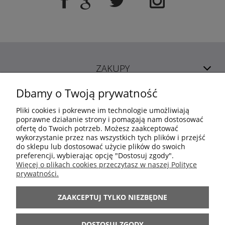
ZAKUPY
Dbamy o Twoją prywatność
POMOC
Pliki cookies i pokrewne im technologie umożliwiają
poprawne działanie strony i pomagają nam dostosować
ofertę do Twoich potrzeb. Możesz zaakceptować
MOJE KONTO
wykorzystanie przez nas wszystkich tych plików i przejść
do sklepu lub dostosować użycie plików do swoich
preferencji, wybierając opcję "Dostosuj zgody".
INFORMACJE
Więcej o plikach cookies przeczytasz w naszej Polityce
prywatności.
ARANŻACJE
ZAAKCEPTUJ TYLKO NIEZBĘDNE
BĄDŹ Z NAMI
DOSTOSUJ ZGODY