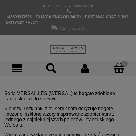
MASZ PYTANIA? ZADZWOŃ!
+48693937675
ZAMÓWIENIA OD 200 ZŁ - DOSTAWA GRATIS (NIE
DOTYCZY PALET)
Seria VERSAILLES (WERSAL) to bogato zdobione
francuskie szkło stołowe.
Kieliszki i szklanki z tej serii charakteryzuje bogate,
tłoczone, szklane wzory inspirowane zdobieniami z
jednego z najpiękniejszych pałaców - francuskiego
Wersalu.
Wytłaczane szklane wzory inspirowane z królewskich