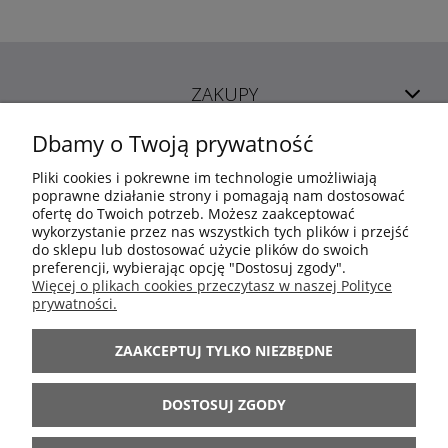
ZAKUPY
Dbamy o Twoją prywatność
POMOC
Pliki cookies i pokrewne im technologie umożliwiają
poprawne działanie strony i pomagają nam dostosować
ofertę do Twoich potrzeb. Możesz zaakceptować
MOJE KONTO
wykorzystanie przez nas wszystkich tych plików i przejść
do sklepu lub dostosować użycie plików do swoich
preferencji, wybierając opcję "Dostosuj zgody".
INFORMACJE
Więcej o plikach cookies przeczytasz w naszej Polityce
prywatności.
ARANŻACJE
ZAAKCEPTUJ TYLKO NIEZBĘDNE
BĄDŹ Z NAMI
DOSTOSUJ ZGODY