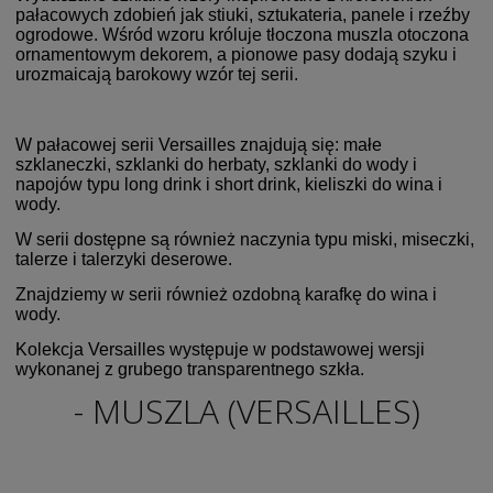
pałacowych zdobień jak stiuki, sztukateria, panele i rzeźby
ogrodowe. Wśród wzoru króluje tłoczona muszla otoczona
ornamentowym dekorem, a pionowe pasy dodają szyku i
urozmaicają barokowy wzór tej serii.
W pałacowej serii Versailles znajdują się: małe
szklaneczki, szklanki do herbaty, szklanki do wody i
napojów typu long drink i short drink, kieliszki do wina i
wody.
W serii dostępne są również naczynia typu miski, miseczki,
talerze i talerzyki deserowe.
Znajdziemy w serii również ozdobną karafkę do wina i
wody.
Kolekcja Versailles występuje w podstawowej wersji
wykonanej z grubego transparentnego szkła.
- MUSZLA (VERSAILLES)