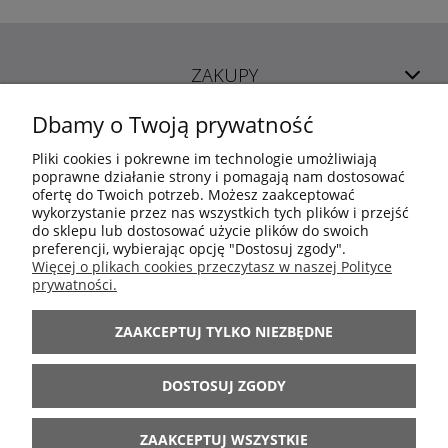
ZAKUPY
Dbamy o Twoją prywatność
POMOC
Pliki cookies i pokrewne im technologie umożliwiają
poprawne działanie strony i pomagają nam dostosować
ofertę do Twoich potrzeb. Możesz zaakceptować
MOJE KONTO
wykorzystanie przez nas wszystkich tych plików i przejść
do sklepu lub dostosować użycie plików do swoich
preferencji, wybierając opcję "Dostosuj zgody".
INFORMACJE
Więcej o plikach cookies przeczytasz w naszej Polityce
prywatności.
ARANŻACJE
ZAAKCEPTUJ TYLKO NIEZBĘDNE
BĄDŹ Z NAMI
DOSTOSUJ ZGODY
ZAAKCEPTUJ WSZYSTKIE