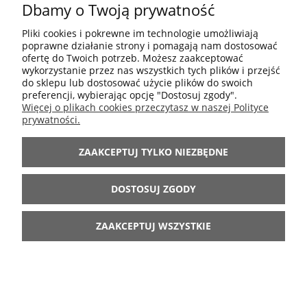
Dbamy o Twoją prywatność
KUBEK BEZ UCHA AMERA LENE BJERRE 270 ML- NIEBIESKI
Pliki cookies i pokrewne im technologie umożliwiają
19,20 zł
poprawne działanie strony i pomagają nam dostosować
ofertę do Twoich potrzeb. Możesz zaakceptować
32,00 zł
Cena regularna:
wykorzystanie przez nas wszystkich tych plików i przejść
25,60 zł
Najniższa cena:
do sklepu lub dostosować użycie plików do swoich
preferencji, wybierając opcję "Dostosuj zgody".
Więcej o plikach cookies przeczytasz w naszej Polityce
POWIADOM O DOSTĘPNOŚCI
prywatności.
ZAAKCEPTUJ TYLKO NIEZBĘDNE
-40%
DOSTOSUJ ZGODY
ZAAKCEPTUJ WSZYSTKIE