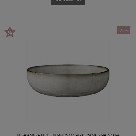
-20%
MISA AMERA LENE BJERRE Ø20 CM - CERAMICZNA, SZARA