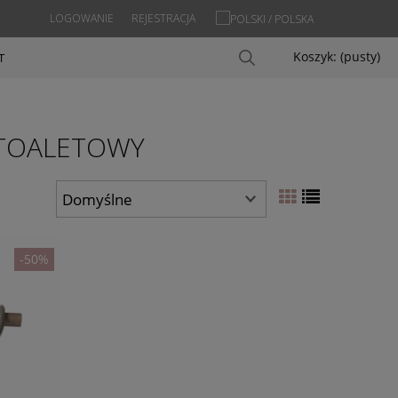
LOGOWANIE
REJESTRACJA
Koszyk:
(pusty)
T
 TOALETOWY
-50%