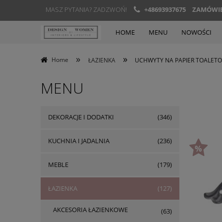
MASZ PYTANIA? ZADZWOŃ!
+48693937675
ZAMÓWIEN
HOME
MENU
NOWOŚCI
»
»
Home
ŁAZIENKA
UCHWYTY NA PAPIER TOALET
MENU
DEKORACJE I DODATKI
(346)
KUCHNIA I JADALNIA
(236)
MEBLE
(179)
ŁAZIENKA
(127)
AKCESORIA ŁAZIENKOWE
(63)