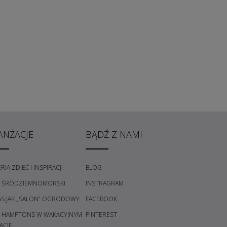
ANŻACJE
BĄDŹ Z NAMI
RIA ZDJĘĆ I INSPIRACJI
BLOG
L ŚRÓDZIEMNOMORSKI
INSTRAGRAM
AS JAK „SALON” OGRODOWY
FACEBOOK
L HAMPTONS W WAKACYJNYM
PINTEREST
ACIE