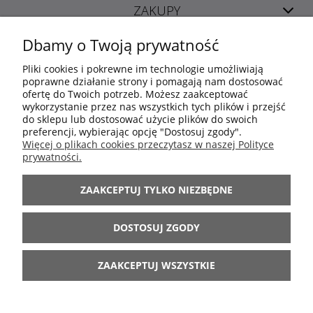
ZAKUPY
Dbamy o Twoją prywatność
POMOC
Pliki cookies i pokrewne im technologie umożliwiają
poprawne działanie strony i pomagają nam dostosować
ofertę do Twoich potrzeb. Możesz zaakceptować
MOJE KONTO
wykorzystanie przez nas wszystkich tych plików i przejść
do sklepu lub dostosować użycie plików do swoich
preferencji, wybierając opcję "Dostosuj zgody".
INFORMACJE
Więcej o plikach cookies przeczytasz w naszej Polityce
prywatności.
ARANŻACJE
ZAAKCEPTUJ TYLKO NIEZBĘDNE
BĄDŹ Z NAMI
DOSTOSUJ ZGODY
ZAAKCEPTUJ WSZYSTKIE
POKAŻ PEŁNĄ WERSJĘ STRONY