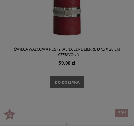
ŚWIECA WALCOWA RUSTYKALNA LENE BJERRE Ø7,5 X 20 CM
– CZERWONA
59,00 zł
DO KOSZYKA
-30%