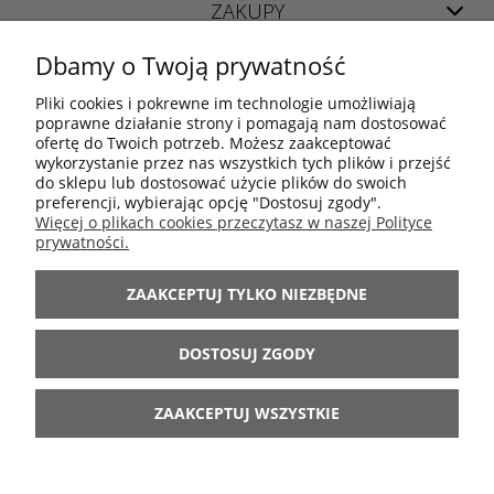
ZAKUPY
Dbamy o Twoją prywatność
POMOC
Pliki cookies i pokrewne im technologie umożliwiają
poprawne działanie strony i pomagają nam dostosować
ofertę do Twoich potrzeb. Możesz zaakceptować
MOJE KONTO
wykorzystanie przez nas wszystkich tych plików i przejść
do sklepu lub dostosować użycie plików do swoich
preferencji, wybierając opcję "Dostosuj zgody".
INFORMACJE
Więcej o plikach cookies przeczytasz w naszej Polityce
prywatności.
ARANŻACJE
ZAAKCEPTUJ TYLKO NIEZBĘDNE
BĄDŹ Z NAMI
DOSTOSUJ ZGODY
ZAAKCEPTUJ WSZYSTKIE
POKAŻ PEŁNĄ WERSJĘ STRONY