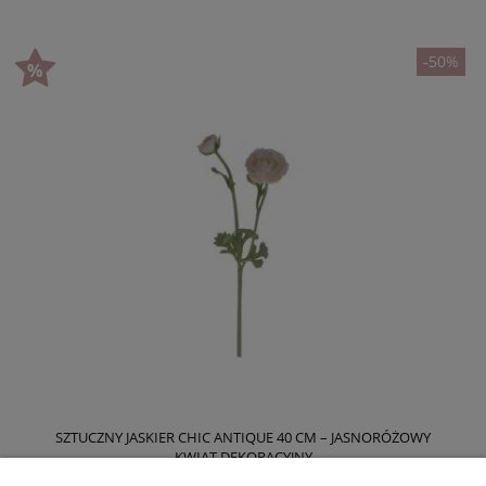
-50%
SZTUCZNY JASKIER CHIC ANTIQUE 40 CM – JASNORÓŻOWY
KWIAT DEKORACYJNY