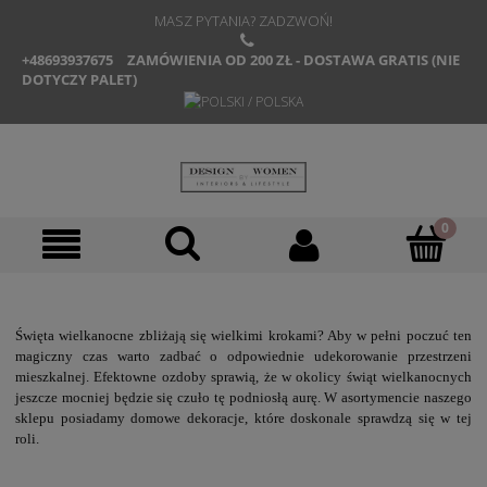
MASZ PYTANIA? ZADZWOŃ!
+48693937675
ZAMÓWIENIA OD 200 ZŁ - DOSTAWA GRATIS (NIE
DOTYCZY PALET)
Święta wielkanocne zbliżają się wielkimi krokami? Aby w pełni poczuć ten
magiczny czas warto zadbać o odpowiednie udekorowanie przestrzeni
mieszkalnej. Efektowne ozdoby sprawią, że w okolicy świąt wielkanocnych
jeszcze mocniej będzie się czuło tę podniosłą aurę. W asortymencie naszego
sklepu posiadamy domowe dekoracje, które doskonale sprawdzą się w tej
roli.