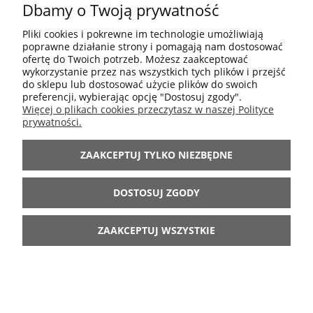
22,00 zł
Dbamy o Twoją prywatność
44,00 zł
Cena regularna:
Pliki cookies i pokrewne im technologie umożliwiają
35,20 zł
Najniższa cena:
poprawne działanie strony i pomagają nam dostosować
ofertę do Twoich potrzeb. Możesz zaakceptować
wykorzystanie przez nas wszystkich tych plików i przejść
DO KOSZYKA
do sklepu lub dostosować użycie plików do swoich
preferencji, wybierając opcję "Dostosuj zgody".
Więcej o plikach cookies przeczytasz w naszej Polityce
prywatności.
-70%
ZAAKCEPTUJ TYLKO NIEZBĘDNE
DOSTOSUJ ZGODY
ZAAKCEPTUJ WSZYSTKIE