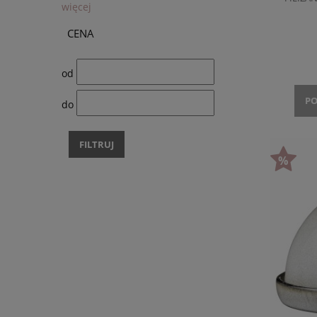
więcej
CENA
od
PO
do
FILTRUJ