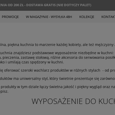
IA OD 200 ZŁ - DOSTAWA GRATIS (NIE DOTYCZY PALET)
PROMOCJE
W MAGAZYNIE - WYSYŁKA 48H
KOLEKCJE
KONTAK
lna, piękna kuchnia to marzenie każdej kobiety, ale też mężczyzny z
kuchnia znajdziesz podstawowe wyposażenie niezbędne w kuchni: 
, pieczenia, zastawę stołową, różne akcesoria do serwowania posiłk
oko i umilają czas spędzony w kuchni.
ię oferować szeroki wachlarz produktów w różnych stylach - od p
duktów ma uniwersalny styl, który świetnie prezentuje się zarówno w
 produkty w tym dziale łączy świetna jakość i piękny wygląd oraz n
pisz.
WYPOSAŻENIE DO KUCHN