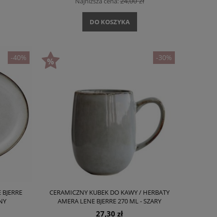
24,00 zł
Najniższa cena:
DO KOSZYKA
-40%
-30%
 BJERRE
CERAMICZNY KUBEK DO KAWY / HERBATY
NY
AMERA LENE BJERRE 270 ML - SZARY
27,30 zł