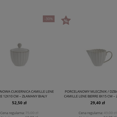
-30%
NOWA CUKIERNICA CAMILLE LENE
PORCELANOWY MLECZNIK / DZB
RE 12X10 CM – ZŁAMANY BIAŁY
CAMILLE LENE BJERRE 8X15 CM –
BIAŁY
52,50 zł
29,40 zł
75,00 zł
49,00 zł
Cena regularna:
Cena regularna: