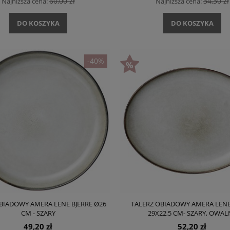
60,00 zł
34,30 zł
Najniższa cena:
Najniższa cena:
DO KOSZYKA
DO KOSZYKA
-40%
BIADOWY AMERA LENE BJERRE Ø26
TALERZ OBIADOWY AMERA LENE
CM - SZARY
29X22,5 CM- SZARY, OWAL
49,20 zł
52,20 zł