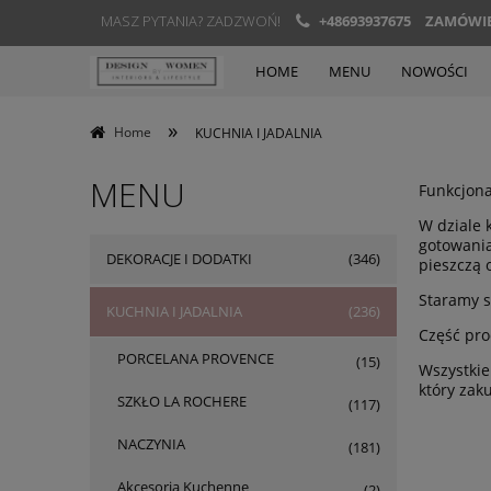
MASZ PYTANIA? ZADZWOŃ!
+48693937675
ZAMÓWIEN
HOME
MENU
NOWOŚCI
»
Home
KUCHNIA I JADALNIA
MENU
Funkcjona
W dziale 
gotowania
DEKORACJE I DODATKI
(346)
pieszczą 
Staramy s
KUCHNIA I JADALNIA
(236)
Część pro
PORCELANA PROVENCE
(15)
Wszystkie
który zaku
SZKŁO LA ROCHERE
(117)
NACZYNIA
(181)
Akcesoria Kuchenne
(2)