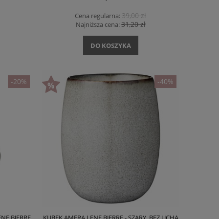
39,00 zł
Cena regularna:
31,20 zł
Najniższa cena:
DO KOSZYKA
-20%
-40%
NE BJERRE
KUBEK AMERA LENE BJERRE - SZARY, BEZ UCHA