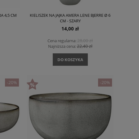
A 4,5 CM
KIELISZEK NA JAJKA AMERA LENE BJERRE Ø 6
CM - SZARY
14,00 zł
28,00 zł
Cena regularna:
22,40 zł
Najniższa cena:
DO KOSZYKA
-20%
-20%