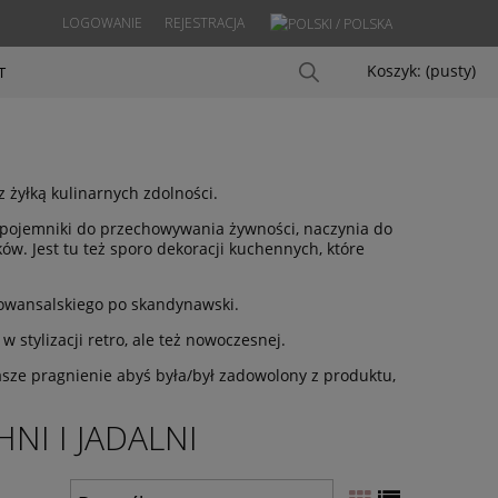
LOGOWANIE
REJESTRACJA
Koszyk:
(pusty)
T
 żyłką kulinarnych zdolności.
pojemniki do przechowywania żywności, naczynia do
ów. Jest tu też sporo dekoracji kuchennych, które
rowansalskiego po skandynawski.
 stylizacji retro, ale też nowoczesnej.
asze pragnienie abyś była/był zadowolony z produktu,
I I JADALNI