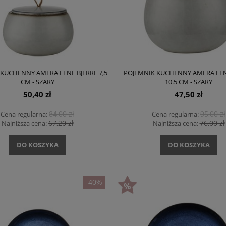
KUCHENNY AMERA LENE BJERRE 7,5
POJEMNIK KUCHENNY AMERA LEN
CM - SZARY
10.5 CM - SZARY
50,40 zł
47,50 zł
84,00 zł
95,00 zł
Cena regularna:
Cena regularna:
67,20 zł
76,00 zł
Najniższa cena:
Najniższa cena:
DO KOSZYKA
DO KOSZYKA
-40%