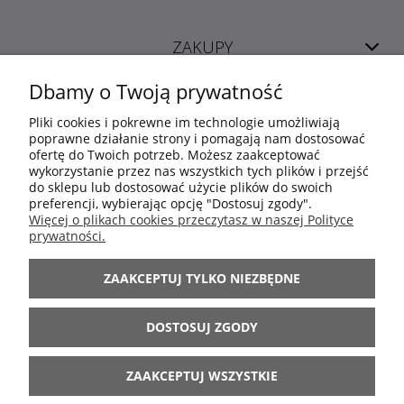
ZAKUPY
Dbamy o Twoją prywatność
POMOC
Pliki cookies i pokrewne im technologie umożliwiają
poprawne działanie strony i pomagają nam dostosować
ofertę do Twoich potrzeb. Możesz zaakceptować
MOJE KONTO
wykorzystanie przez nas wszystkich tych plików i przejść
do sklepu lub dostosować użycie plików do swoich
preferencji, wybierając opcję "Dostosuj zgody".
INFORMACJE
Więcej o plikach cookies przeczytasz w naszej Polityce
prywatności.
ARANŻACJE
ZAAKCEPTUJ TYLKO NIEZBĘDNE
BĄDŹ Z NAMI
DOSTOSUJ ZGODY
ZAAKCEPTUJ WSZYSTKIE