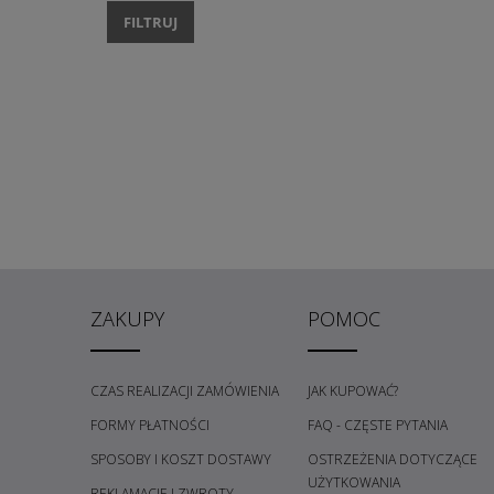
FILTRUJ
ZAKUPY
POMOC
CZAS REALIZACJI ZAMÓWIENIA
JAK KUPOWAĆ?
FORMY PŁATNOŚCI
FAQ - CZĘSTE PYTANIA
SPOSOBY I KOSZT DOSTAWY
OSTRZEŻENIA DOTYCZĄCE
UŻYTKOWANIA
REKLAMACJE I ZWROTY