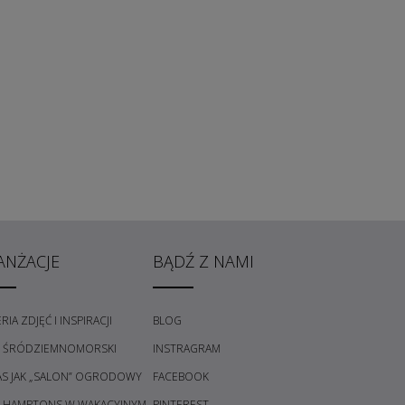
ANŻACJE
BĄDŹ Z NAMI
RIA ZDJĘĆ I INSPIRACJI
BLOG
L ŚRÓDZIEMNOMORSKI
INSTRAGRAM
AS JAK „SALON” OGRODOWY
FACEBOOK
L HAMPTONS W WAKACYJNYM
PINTEREST