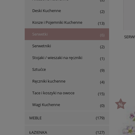
Deski Kuchenne
(2)
Kosze i Pojemniki Kuchenne
(13)
Serwetki
(6)
SERW
Serwetniki
(2)
Stojaki / wieszaki na ręczniki
(1)
Sztućce
(9)
Ręczniki kuchenne
(4)
Tace i koszyki na owoce
(15)
Wagi Kuchenne
(0)
MEBLE
(179)
ŁAZIENKA
(127)