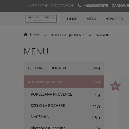
MASZ PYTANIA? ZADZWOŃ!
+48693937675
ZAMÓWIEN
HOME
MENU
NOWOŚCI
»
»
Home
KUCHNIA I JADALNIA
Serwetki
MENU
DEKORACJE I DODATKI
(346)
KUCHNIA I JADALNIA
(236)
PORCELANA PROVENCE
(15)
SZKŁO LA ROCHERE
(117)
NACZYNIA
(181)
Akcesoria Kuchenne
(2)