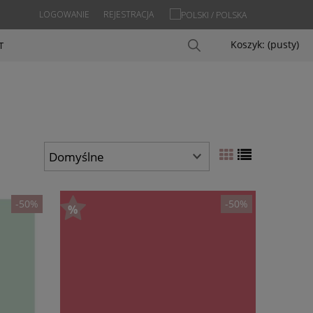
LOGOWANIE
REJESTRACJA
Koszyk:
(pusty)
T
-50%
-50%