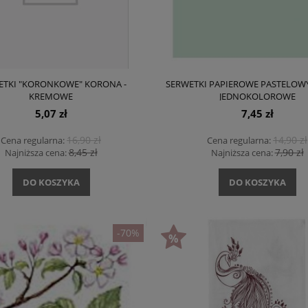
ETKI "KORONKOWE" KORONA -
SERWETKI PAPIEROWE PASTELOWY
KREMOWE
JEDNOKOLOROWE
5,07 zł
7,45 zł
16,90 zł
14,90 zł
Cena regularna:
Cena regularna:
8,45 zł
7,90 zł
Najniższa cena:
Najniższa cena:
DO KOSZYKA
DO KOSZYKA
-70%