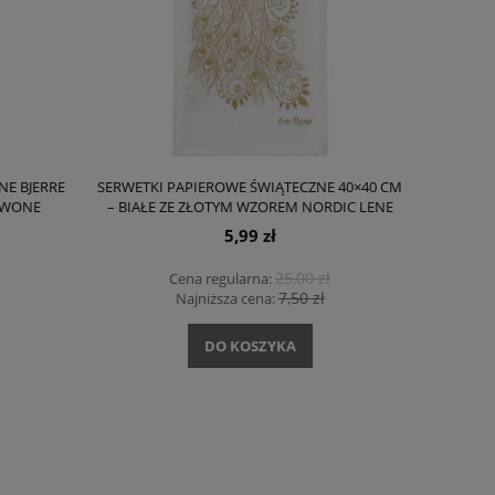
NE BJERRE
SERWETKI PAPIEROWE ŚWIĄTECZNE 40×40 CM
ERWONE
– BIAŁE ZE ZŁOTYM WZOREM NORDIC LENE
BJERRE
5,99 zł
25,00 zł
Cena regularna:
7,50 zł
Najniższa cena:
DO KOSZYKA