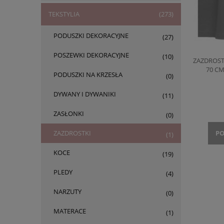
TEKSTYLIA
(273)
PODUSZKI DEKORACYJNE
(27)
POSZEWKI DEKORACYJNE
(10)
ZAZDROST
70 C
PODUSZKI NA KRZESŁA
(0)
DYWANY I DYWANIKI
(11)
ZASŁONKI
(0)
ZAZDROSTKI
PO
(1)
KOCE
(19)
PLEDY
(4)
NARZUTY
(0)
MATERACE
(1)