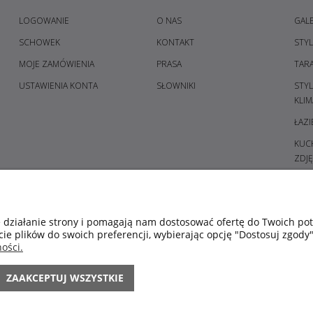
LOGOWANIE
O NAS
GALE
SCHOWEK
KONTAKT
STY
MOJE ZAMÓWIENIA
PRASA
TAR
USTAWIENIA KONTA
SŁOWNIKI
STY
KLIM
ŁAZI
KUCH
ZDJĘ
PRZE
GAL
SYPI
e działanie strony i pomagają nam dostosować ofertę do Twoich p
cie plików do swoich preferencji, wybierając opcję "Dostosuj zgody"
ŚWIE
ości.
POM
KOL
ZAAKCEPTUJ WSZYSTKIE