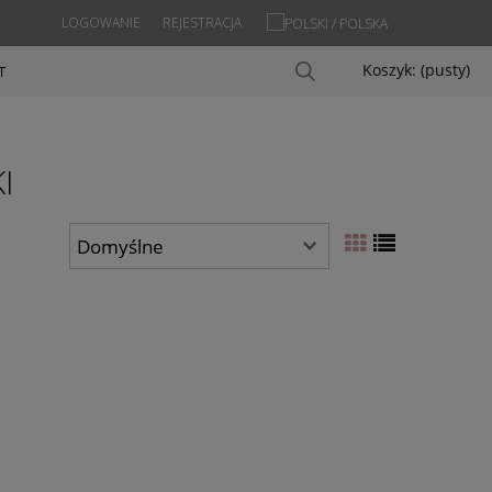
LOGOWANIE
REJESTRACJA
Koszyk:
(pusty)
T
I