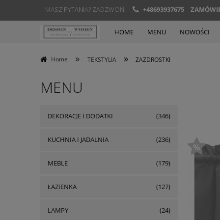
MASZ PYTANIA? ZADZWOŃ!
+48693937675
ZAMÓWIEN
HOME
MENU
NOWOŚCI
»
»
Home
TEKSTYLIA
ZAZDROSTKI
MENU
DEKORACJE I DODATKI
(346)
KUCHNIA I JADALNIA
(236)
MEBLE
(179)
ŁAZIENKA
(127)
LAMPY
(24)