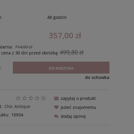
w:
48 godzin
357,00 zł
ularna:
714,00 zł
499,80 zł
 cena z 30 dni przed obniżką:
t.
DO KOSZYKA
do schowka
zapytaj o produkt
t:
Chic Antique
poleć znajomemu
uktu:
10934
dodaj opinię