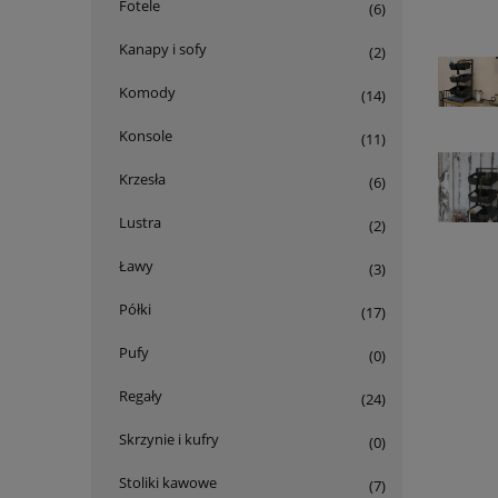
Fotele
(6)
Kanapy i sofy
(2)
Komody
(14)
Konsole
(11)
Krzesła
(6)
Lustra
(2)
Ławy
(3)
Półki
(17)
Pufy
(0)
Regały
(24)
Skrzynie i kufry
(0)
Stoliki kawowe
(7)