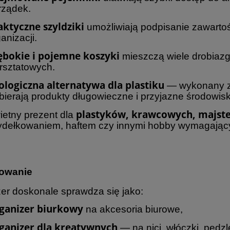
rządek.
aktyczne szyldziki
umożliwiają podpisanie zawartoś
anizacji.
ębokie i pojemne koszyki
mieszczą wiele drobiazg
rsztatowych.
ologiczna alternatywa dla plastiku
— wykonany z t
bierają produkty długowieczne i przyjazne środowis
plastyków, krawcowych, majst
ietny prezent dla
ydełkowaniem, haftem czy innymi hobby wymagający
owanie
er doskonale sprawdza się jako:
ganizer biurkowy
na akcesoria biurowe,
ganizer dla kreatywnych
— na nici, włóczki, pędzl