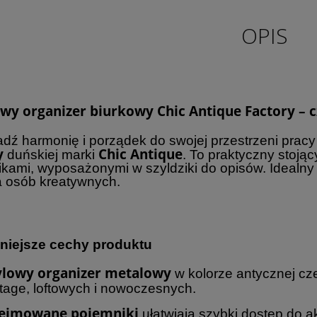
OPIS
wy organizer biurkowy Chic Antique Factory – c
ź harmonię i porządek do swojej przestrzeni pracy 
y
Chic Antique
duńskiej marki
. To praktyczny stoją
kami, wyposażonymi w szyldziki do opisów. Idealny
a osób kreatywnych.
niejsze cechy produktu
ylowy organizer metalowy
w kolorze antycznej cze
ntage, loftowych i nowoczesnych.
ejmowane pojemniki
ułatwiają szybki dostęp do 