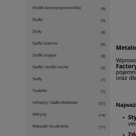
Stolilki boczne (pomocniki)
(9)
Stołki
(0)
Stoły
(4)
Szafki ścienne
(6)
Metalo
Szafki stojące
(9)
Wprowad
Factor
Szafki i stoliki nocne
(3)
pojemni
oraz dl
Szafy
(1)
Toaletki
(1)
Uchwyty i Gałki Meblowe
(51)
Najważ
Witryny
(14)
St
vi
Wieszaki na ubrania
(11)
Zd