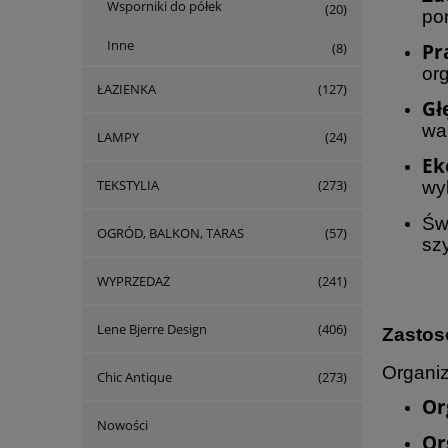
Wsporniki do półek
(20)
po
Inne
Pr
(8)
org
ŁAZIENKA
(127)
Gł
wa
LAMPY
(24)
Ek
TEKSTYLIA
(273)
wy
Św
OGRÓD, BALKON, TARAS
(57)
sz
WYPRZEDAŻ
(241)
Lene Bjerre Design
(406)
Zastos
Organiz
Chic Antique
(273)
Or
Nowości
Or