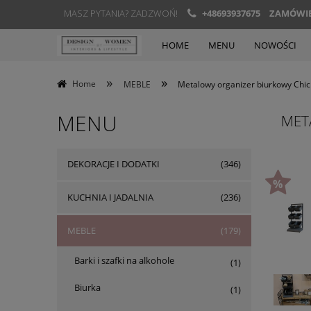
MASZ PYTANIA? ZADZWOŃ!
+48693937675
ZAMÓWIEN
HOME
MENU
NOWOŚCI
»
»
Home
MEBLE
Metalowy organizer biurkowy Chic 
MENU
MET
DEKORACJE I DODATKI
(346)
KUCHNIA I JADALNIA
(236)
MEBLE
(179)
Barki i szafki na alkohole
(1)
Biurka
(1)