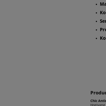
Ma
Ko
Se
Pr
Ko
Produ
Chic Anti
Hoejvang 