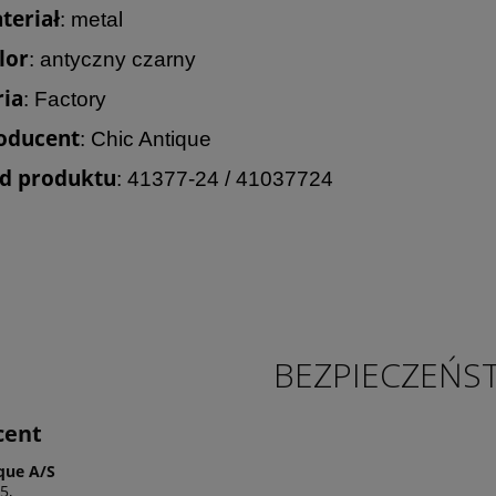
teriał
: metal
lor
: antyczny czarny
ria
: Factory
oducent
: Chic Antique
d produktu
: 41377-24 / 41037724
BEZPIECZEŃS
cent
que A/S
5,