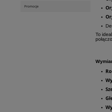
Promocje
Or
Or
De
To idea
połącz
Wymiar
Ro
Wy
Sz
Gł
Wy