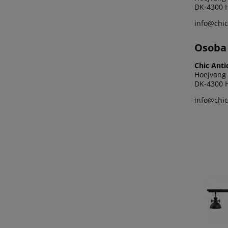
DK-4300 H
info@chic
Osoba 
Chic Anti
Hoejvang
DK-4300 H
info@chic