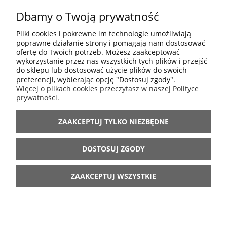
Dbamy o Twoją prywatność
POMOC
Pliki cookies i pokrewne im technologie umożliwiają
poprawne działanie strony i pomagają nam dostosować
ofertę do Twoich potrzeb. Możesz zaakceptować
MOJE KONTO
wykorzystanie przez nas wszystkich tych plików i przejść
do sklepu lub dostosować użycie plików do swoich
preferencji, wybierając opcję "Dostosuj zgody".
INFORMACJE
Więcej o plikach cookies przeczytasz w naszej Polityce
prywatności.
ARANŻACJE
ZAAKCEPTUJ TYLKO NIEZBĘDNE
BĄDŹ Z NAMI
DOSTOSUJ ZGODY
ZAAKCEPTUJ WSZYSTKIE
POKAŻ PEŁNĄ WERSJĘ STRONY
Sklep internetowy Shoper.pl