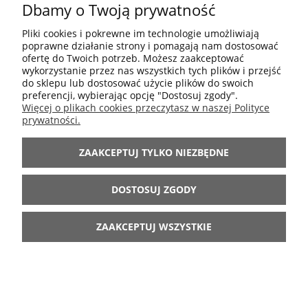
Dbamy o Twoją prywatność
ANTIQUE - ANTYCZNY CZARNY
756,00 zł
Pliki cookies i pokrewne im technologie umożliwiają
poprawne działanie strony i pomagają nam dostosować
889,00 zł
Cena regularna:
ofertę do Twoich potrzeb. Możesz zaakceptować
889,00 zł
Najniższa cena:
wykorzystanie przez nas wszystkich tych plików i przejść
do sklepu lub dostosować użycie plików do swoich
preferencji, wybierając opcję "Dostosuj zgody".
DO KOSZYKA
Więcej o plikach cookies przeczytasz w naszej Polityce
prywatności.
ZAAKCEPTUJ TYLKO NIEZBĘDNE
-30%
DOSTOSUJ ZGODY
ZAAKCEPTUJ WSZYSTKIE