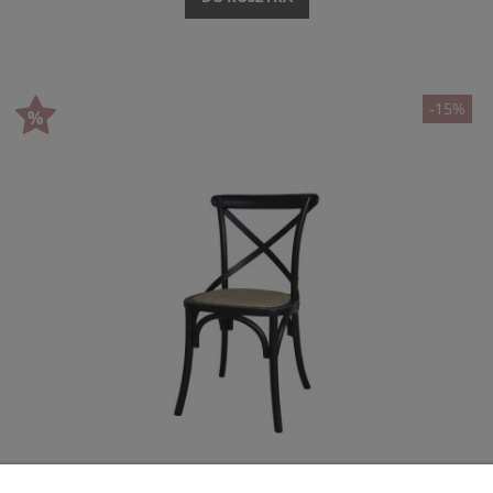
-15%
KRZESŁO KRZYŻAK W STYLU PROWANSALSKIM CHIC