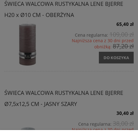
ŚWIECA WALCOWA RUSTYKALNA LENE BJERRE
H20 x Ø10 CM - OBERŻYNA
65,40 zł
109,00 zł
Cena regularna:
Najniższa cena z 30 dni przed
87,20 zł
obniżką:
DO KOSZYKA
ŚWIECA WALCOWA RUSTYKALNA LENE BJERRE
Ø7,5x12,5 CM - JASNY SZARY
30,40 zł
38,00 zł
Cena regularna:
Najniższa cena z 30 dni przed
38,00 zł
obniżką: