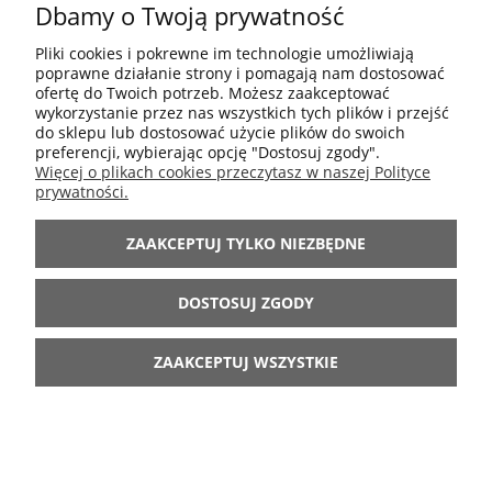
Dbamy o Twoją prywatność
DO KOSZYKA
Pliki cookies i pokrewne im technologie umożliwiają
poprawne działanie strony i pomagają nam dostosować
ofertę do Twoich potrzeb. Możesz zaakceptować
wykorzystanie przez nas wszystkich tych plików i przejść
do sklepu lub dostosować użycie plików do swoich
preferencji, wybierając opcję "Dostosuj zgody".
ŚWIECA WALCOWA RUSTYKALNA LENE BJERRE 6
Więcej o plikach cookies przeczytasz w naszej Polityce
prywatności.
CM - OBERŻYNA
11,13 zł
ZAAKCEPTUJ TYLKO NIEZBĘDNE
15,90 zł
Cena regularna:
Najniższa cena z 30 dni przed
DOSTOSUJ ZGODY
12,72 zł
obniżką:
DO KOSZYKA
ZAAKCEPTUJ WSZYSTKIE
OPINIE O PRODUKCIE.