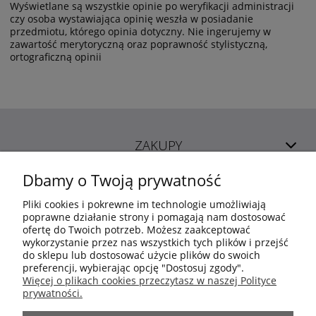
Wyświetlane są wszystkie opinie po weryfikacji administracji
czy osoba wystawiająca opinię weszła w posiadanie
przedmiotu, którego opinia dotyczny. Nie ingerujemy w
zawartość merytoryczną oraz poprawność stylistyczną,
ortograficzną opinii
ZAKUPY
Dbamy o Twoją prywatność
POMOC
Pliki cookies i pokrewne im technologie umożliwiają
poprawne działanie strony i pomagają nam dostosować
ofertę do Twoich potrzeb. Możesz zaakceptować
MOJE KONTO
wykorzystanie przez nas wszystkich tych plików i przejść
do sklepu lub dostosować użycie plików do swoich
preferencji, wybierając opcję "Dostosuj zgody".
INFORMACJE
Więcej o plikach cookies przeczytasz w naszej Polityce
prywatności.