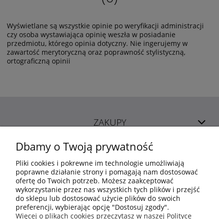
Wyświetlane są wszystkie opinie po weryfikacji administracji
czy osoba wystawiająca opinię weszła w posiadanie
przedmiotu, którego opinia dotyczny. Nie ingerujemy w
zawartość merytoryczną oraz poprawność stylistyczną,
ortograficzną opinii
ZAKUPY
Dbamy o Twoją prywatność
POMOC
Pliki cookies i pokrewne im technologie umożliwiają
poprawne działanie strony i pomagają nam dostosować
ofertę do Twoich potrzeb. Możesz zaakceptować
MOJE KONTO
wykorzystanie przez nas wszystkich tych plików i przejść
do sklepu lub dostosować użycie plików do swoich
preferencji, wybierając opcję "Dostosuj zgody".
INFORMACJE
Więcej o plikach cookies przeczytasz w naszej Polityce