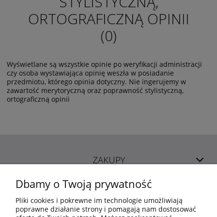
STYLISTYCZNĄ,
ORTOGRAFICZNĄ OPINII
(0)
Wyświetlane są wszystkie opinie po weryfikacji administracji
czy osoba wystawiająca opinię weszła w posiadanie
przedmiotu, którego opinia dotyczny. Nie ingerujemy w
zawartość merytoryczną oraz poprawność stylistyczną,
ortograficzną opinii
ZAKUPY
Dbamy o Twoją prywatność
POMOC
Pliki cookies i pokrewne im technologie umożliwiają
poprawne działanie strony i pomagają nam dostosować