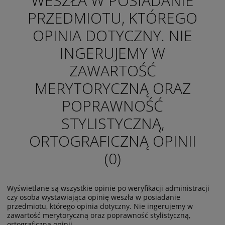
WESZŁA W POSIADANIE
PRZEDMIOTU, KTÓREGO
OPINIA DOTYCZNY. NIE
INGERUJEMY W
ZAWARTOŚĆ
MERYTORYCZNĄ ORAZ
POPRAWNOŚĆ
STYLISTYCZNĄ,
ORTOGRAFICZNĄ OPINII
(0)
Wyświetlane są wszystkie opinie po weryfikacji administracji
czy osoba wystawiająca opinię weszła w posiadanie
przedmiotu, którego opinia dotyczny. Nie ingerujemy w
zawartość merytoryczną oraz poprawność stylistyczną,
ortograficzną opinii