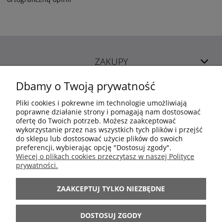
ZAKUPY
Dbamy o Twoją prywatność
POMOC
Pliki cookies i pokrewne im technologie umożliwiają
poprawne działanie strony i pomagają nam dostosować
ofertę do Twoich potrzeb. Możesz zaakceptować
MOJE KONTO
wykorzystanie przez nas wszystkich tych plików i przejść
do sklepu lub dostosować użycie plików do swoich
preferencji, wybierając opcję "Dostosuj zgody".
INFORMACJE
Więcej o plikach cookies przeczytasz w naszej Polityce
prywatności.
ARANŻACJE
ZAAKCEPTUJ TYLKO NIEZBĘDNE
BĄDŹ Z NAMI
DOSTOSUJ ZGODY