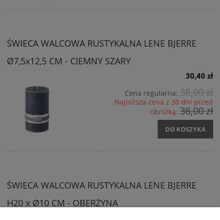
ŚWIECA WALCOWA RUSTYKALNA LENE BJERRE
Ø7,5x12,5 CM - CIEMNY SZARY
30,40 zł
38,00 zł
Cena regularna:
Najniższa cena z 30 dni przed
38,00 zł
obniżką:
DO KOSZYKA
ŚWIECA WALCOWA RUSTYKALNA LENE BJERRE
H20 x Ø10 CM - OBERŻYNA
65,40 zł