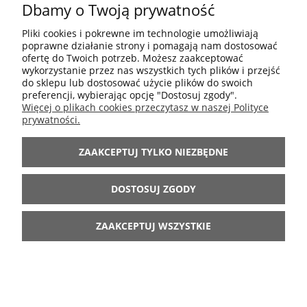
Dbamy o Twoją prywatność
109,00 zł
Cena regularna:
Najniższa cena z 30 dni przed
Pliki cookies i pokrewne im technologie umożliwiają
87,20 zł
poprawne działanie strony i pomagają nam dostosować
obniżką:
ofertę do Twoich potrzeb. Możesz zaakceptować
wykorzystanie przez nas wszystkich tych plików i przejść
DO KOSZYKA
do sklepu lub dostosować użycie plików do swoich
preferencji, wybierając opcję "Dostosuj zgody".
Więcej o plikach cookies przeczytasz w naszej Polityce
prywatności.
ŚWIECA WALCOWA RUSTYKALNA LENE BJERRE
ZAAKCEPTUJ TYLKO NIEZBĘDNE
Ø7,5x12,5 CM - JASNY SZARY
DOSTOSUJ ZGODY
30,40 zł
38,00 zł
Cena regularna:
ZAAKCEPTUJ WSZYSTKIE
Najniższa cena z 30 dni przed
38,00 zł
obniżką:
DO KOSZYKA