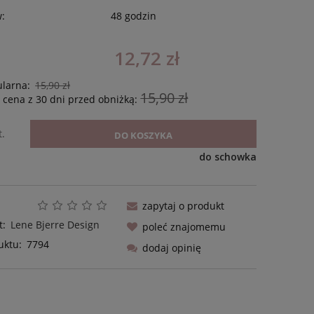
w:
48 godzin
12,72 zł
ularna:
15,90 zł
15,90 zł
 cena z 30 dni przed obniżką:
t.
DO KOSZYKA
do schowka
zapytaj o produkt
t:
Lene Bjerre Design
poleć znajomemu
uktu:
7794
dodaj opinię