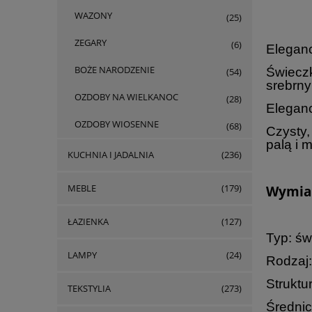
WAZONY
(25)
ZEGARY
(6)
Eleganc
BOŻE NARODZENIE
Świeczk
(54)
srebrny
OZDOBY NA WIELKANOC
(28)
Eleganc
OZDOBY WIOSENNE
(68)
Czysty,
palą i 
KUCHNIA I JADALNIA
(236)
MEBLE
(179)
Wymiar
ŁAZIENKA
(127)
Typ: św
LAMPY
(24)
Rodzaj
Struktu
TEKSTYLIA
(273)
Średnic