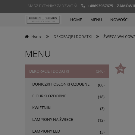
MASZ PYTANIA? ZADZWOŃ!
+48693937675
ZAMÓWIEN
HOME
MENU
NOWOŚCI
»
»
Home
DEKORACJE I DODATKI
ŚWIECA WALCOWA 
MENU
DEKORACJE I DODATKI
(346)
DONICZKI I OSŁONKI OZDOBNE
(66)
FIGURKI OZDOBNE
(18)
KWIETNIKI
(3)
LAMPIONY NA ŚWIECE
(13)
LAMPIONY LED
(3)