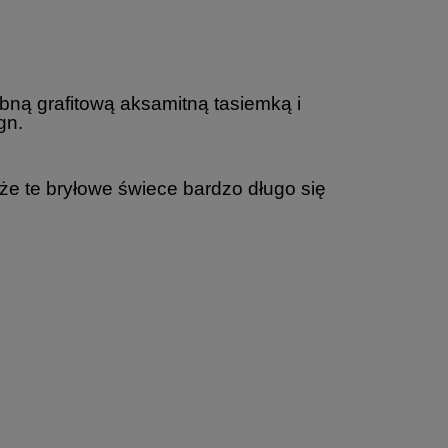
bną grafitową aksamitną tasiemką i
gn.
że te bryłowe świece bardzo długo się