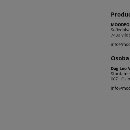
Produ
MOODFOL
Sofiedalve
7480 Vild
info@moo
Osoba 
Dag Leo 
Stordams
0671 Oslo
info@moo