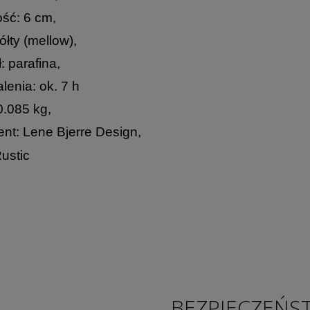
ść: 6 cm,
ółty (mellow),
: parafina,
lenia: ok. 7 h
.085 kg,
nt: Lene Bjerre Design,
Rustic
BEZPIECZEŃS