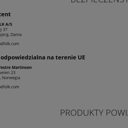
cent
K A/S
j 37
bjerg, Dania
dfolk.com
odpowiedzialna na terenie UE
Vestre Martinsen
veien 23
, Norwegia
dfolk.com
PRODUKTY POWI