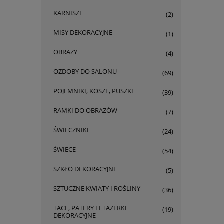
KARNISZE
(2)
MISY DEKORACYJNE
(1)
OBRAZY
(4)
OZDOBY DO SALONU
(69)
POJEMNIKI, KOSZE, PUSZKI
(39)
RAMKI DO OBRAZÓW
(7)
ŚWIECZNIKI
(24)
ŚWIECE
(54)
SZKŁO DEKORACYJNE
(5)
SZTUCZNE KWIATY I ROŚLINY
(36)
TACE, PATERY I ETAŻERKI
(19)
DEKORACYJNE