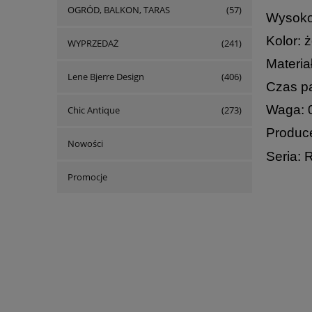
OGRÓD, BALKON, TARAS
(57)
Wysoko
Kolor: ż
WYPRZEDAŻ
(241)
Materiał
Lene Bjerre Design
(406)
Czas pa
Waga: 0
Chic Antique
(273)
Produce
Nowości
Seria: 
Promocje