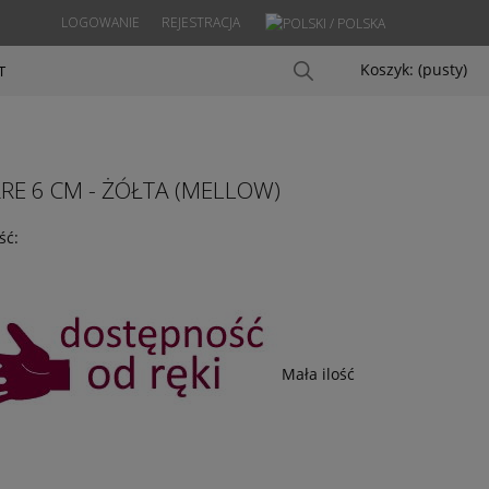
LOGOWANIE
REJESTRACJA
Koszyk:
(pusty)
T
E 6 CM - ŻÓŁTA (MELLOW)
ść:
Mała ilość