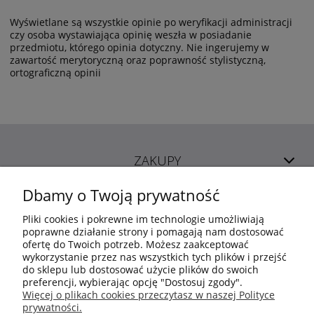
Wyświetlane są wszystkie opinie po weryfikacji administracji
czy osoba wystawiająca opinię weszła w posiadanie
przedmiotu, którego opinia dotyczny. Nie ingerujemy w
zawartość merytoryczną oraz poprawność stylistyczną,
ortograficzną opinii
ZAKUPY
Dbamy o Twoją prywatność
POMOC
Pliki cookies i pokrewne im technologie umożliwiają
poprawne działanie strony i pomagają nam dostosować
ofertę do Twoich potrzeb. Możesz zaakceptować
MOJE KONTO
wykorzystanie przez nas wszystkich tych plików i przejść
do sklepu lub dostosować użycie plików do swoich
preferencji, wybierając opcję "Dostosuj zgody".
INFORMACJE
Więcej o plikach cookies przeczytasz w naszej Polityce
prywatności.