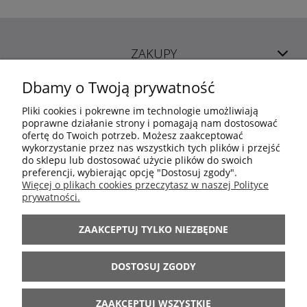
ZAKUPY
Dbamy o Twoją prywatność
POMOC
Pliki cookies i pokrewne im technologie umożliwiają
poprawne działanie strony i pomagają nam dostosować
ofertę do Twoich potrzeb. Możesz zaakceptować
MOJE KONTO
wykorzystanie przez nas wszystkich tych plików i przejść
do sklepu lub dostosować użycie plików do swoich
preferencji, wybierając opcję "Dostosuj zgody".
INFORMACJE
Więcej o plikach cookies przeczytasz w naszej Polityce
prywatności.
ARANŻACJE
ZAAKCEPTUJ TYLKO NIEZBĘDNE
BĄDŹ Z NAMI
DOSTOSUJ ZGODY
ZAAKCEPTUJ WSZYSTKIE