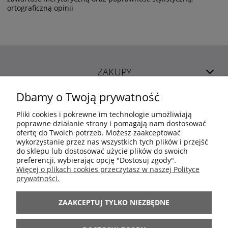
ortograficzną opinii
ZAKUPY
Dbamy o Twoją prywatność
POMOC
Pliki cookies i pokrewne im technologie umożliwiają
poprawne działanie strony i pomagają nam dostosować
ofertę do Twoich potrzeb. Możesz zaakceptować
MOJE KONTO
wykorzystanie przez nas wszystkich tych plików i przejść
do sklepu lub dostosować użycie plików do swoich
preferencji, wybierając opcję "Dostosuj zgody".
INFORMACJE
Więcej o plikach cookies przeczytasz w naszej Polityce
prywatności.
ARANŻACJE
ZAAKCEPTUJ TYLKO NIEZBĘDNE