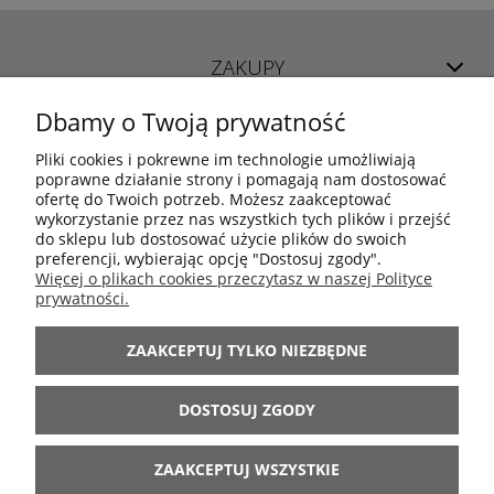
ZAKUPY
Dbamy o Twoją prywatność
POMOC
Pliki cookies i pokrewne im technologie umożliwiają
poprawne działanie strony i pomagają nam dostosować
ofertę do Twoich potrzeb. Możesz zaakceptować
MOJE KONTO
wykorzystanie przez nas wszystkich tych plików i przejść
do sklepu lub dostosować użycie plików do swoich
preferencji, wybierając opcję "Dostosuj zgody".
INFORMACJE
Więcej o plikach cookies przeczytasz w naszej Polityce
prywatności.
ARANŻACJE
ZAAKCEPTUJ TYLKO NIEZBĘDNE
BĄDŹ Z NAMI
DOSTOSUJ ZGODY
ZAAKCEPTUJ WSZYSTKIE