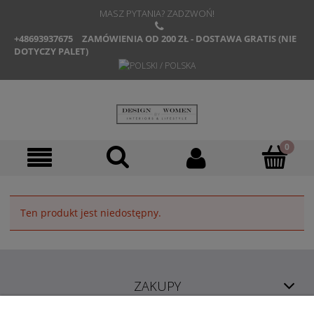
MASZ PYTANIA? ZADZWOŃ!
+48693937675
ZAMÓWIENIA OD 200 ZŁ - DOSTAWA GRATIS (NIE
DOTYCZY PALET)
Ten produkt jest niedostępny.
ZAKUPY