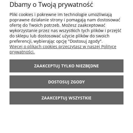
Dbamy o Twoją prywatność
POMOC
Pliki cookies i pokrewne im technologie umożliwiają
poprawne działanie strony i pomagają nam dostosować
MOJE KONTO
ofertę do Twoich potrzeb. Możesz zaakceptować
wykorzystanie przez nas wszystkich tych plików i przejść
do sklepu lub dostosować użycie plików do swoich
preferencji, wybierając opcję "Dostosuj zgody".
INFORMACJE
Więcej o plikach cookies przeczytasz w naszej Polityce
prywatności.
ARANŻACJE
ZAAKCEPTUJ TYLKO NIEZBĘDNE
BĄDŹ Z NAMI
DOSTOSUJ ZGODY
ZAAKCEPTUJ WSZYSTKIE
POKAŻ PEŁNĄ WERSJĘ STRONY
Sklep internetowy Shoper.pl