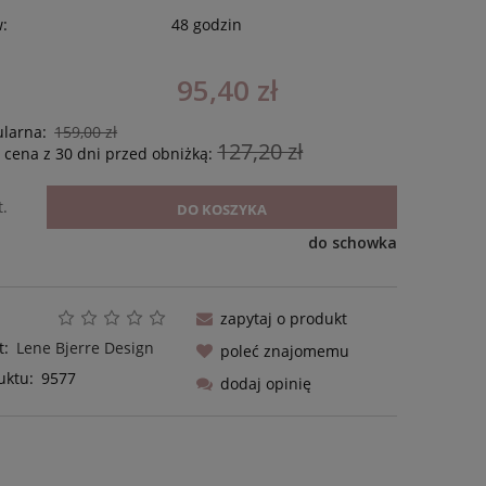
w:
48 godzin
95,40 zł
ularna:
159,00 zł
127,20 zł
 cena z 30 dni przed obniżką:
t.
DO KOSZYKA
do schowka
zapytaj o produkt
t:
Lene Bjerre Design
poleć znajomemu
uktu:
9577
dodaj opinię