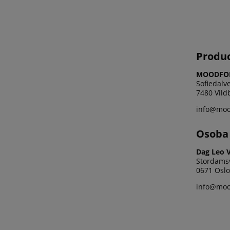
Produ
MOODFOL
Sofiedalve
7480 Vild
info@moo
Osoba 
Dag Leo 
Stordams
0671 Oslo
info@moo