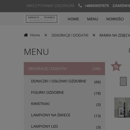
MASZ PYTANIA? ZADZWOŃ!
+48693937675
ZAMÓWIEN
HOME
MENU
NOWOŚCI
»
»
Home
DEKORACJE I DODATKI
RAMKA NA ZDJĘCI
MENU
DEKORACJE I DODATKI
(346)
DONICZKI I OSŁONKI OZDOBNE
(66)
FIGURKI OZDOBNE
(18)
KWIETNIKI
(3)
LAMPIONY NA ŚWIECE
(13)
LAMPIONY LED
(3)