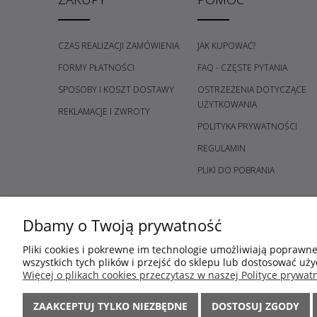
CZAS REALIZACJI ZAMÓWIENIA
JAK KUPOWAĆ?
FORMY PŁATNOŚCI
FAQ - CZĘSTE PYTANIA
SPOSOBY I KOSZT DOSTAWY
OSTRZEŻENIA DOTYCZĄCE
UŻYTKOWANIA
REKLAMACJE I ZWROTY
POLITYKA PRYWATNOŚCI
REGULAMIN
PLIKI DO POBRANIA
Dbamy o Twoją prywatność
Pliki cookies i pokrewne im technologie umożliwiają poprawn
wszystkich tych plików i przejść do sklepu lub dostosować uży
Więcej o plikach cookies przeczytasz w naszej Polityce prywatn
ZAAKCEPTUJ TYLKO NIEZBĘDNE
DOSTOSUJ ZGODY