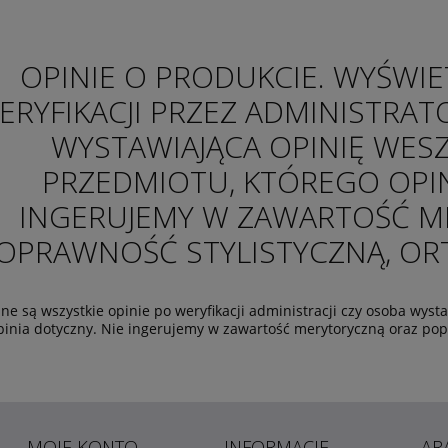
OPINIE O PRODUKCIE. WYŚWIE
ERYFIKACJI PRZEZ ADMINISTRAT
WYSTAWIAJĄCA OPINIĘ WES
PRZEDMIOTU, KTÓREGO OPIN
INGERUJEMY W ZAWARTOŚĆ M
OPRAWNOŚĆ STYLISTYCZNĄ, ORTO
ne są wszystkie opinie po weryfikacji administracji czy osoba wys
pinia dotyczny. Nie ingerujemy w zawartość merytoryczną oraz popra
MOJE KONTO
INFORMACJE
AR