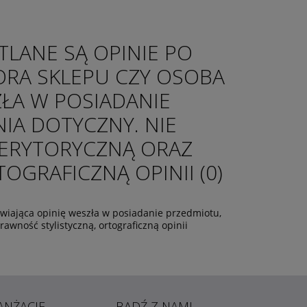
TLANE SĄ OPINIE PO
ORA SKLEPU CZY OSOBA
ZŁA W POSIADANIE
IA DOTYCZNY. NIE
ERYTORYCZNĄ ORAZ
GRAFICZNĄ OPINII (0)
tawiająca opinię weszła w posiadanie przedmiotu,
wność stylistyczną, ortograficzną opinii
ANŻACJE
BĄDŹ Z NAMI