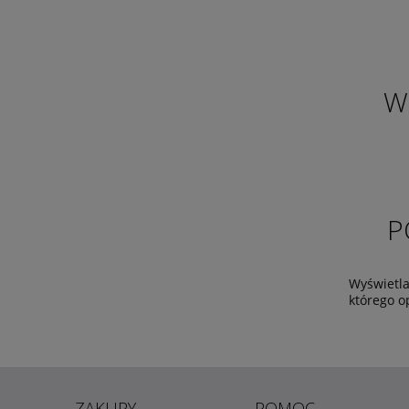
W
P
Wyświetla
którego o
ZAKUPY
POMOC