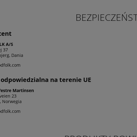
BEZPIECZEŃS
cent
K A/S
j 37
bjerg, Dania
dfolk.com
odpowiedzialna na terenie UE
Vestre Martinsen
veien 23
, Norwegia
dfolk.com