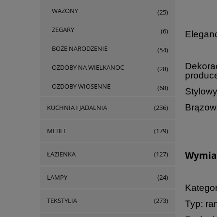
WAZONY
(25)
ZEGARY
(6)
Eleganc
BOŻE NARODZENIE
(54)
Dekorac
OZDOBY NA WIELKANOC
(28)
produce
OZDOBY WIOSENNE
(68)
Stylowy 
Brązowa
KUCHNIA I JADALNIA
(236)
MEBLE
(179)
Wymiar
ŁAZIENKA
(127)
LAMPY
(24)
Kategor
TEKSTYLIA
(273)
Typ: ra