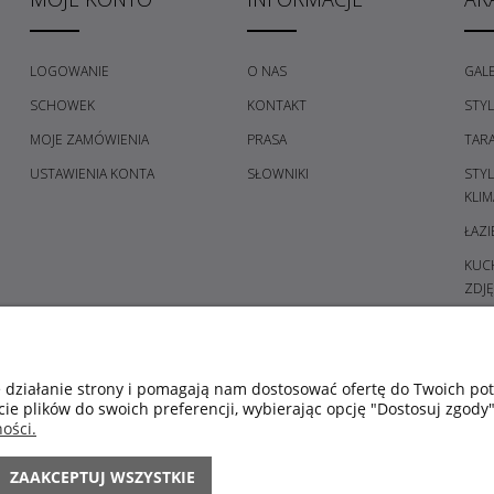
LOGOWANIE
O NAS
GALE
SCHOWEK
KONTAKT
STY
MOJE ZAMÓWIENIA
PRASA
TAR
USTAWIENIA KONTA
SŁOWNIKI
STY
KLIM
ŁAZI
KUCH
ZDJĘ
PRZE
GAL
SYPI
e działanie strony i pomagają nam dostosować ofertę do Twoich p
cie plików do swoich preferencji, wybierając opcję "Dostosuj zgody"
ŚWIE
ości.
POM
KOL
ZAAKCEPTUJ WSZYSTKIE