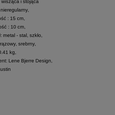
 wisząca i stojąca
 nieregularny,
ść : 15 cm,
ść : 10 cm,
: metal - stal, szkło,
brązowy, srebrny,
.41 kg,
nt: Lene Bjerre Design,
Austin