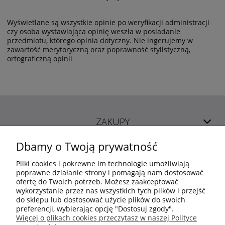
Wyświetlane są wszystkie opinie po weryfikacji administracji
czy osoba wystawiająca opinię weszła w posiadanie
przedmiotu, którego opinia dotyczny. Nie ingerujemy w
zawartość merytoryczną oraz poprawność stylistyczną,
ortograficzną opinii
ZAKUPY
Dbamy o Twoją prywatność
POMOC
Pliki cookies i pokrewne im technologie umożliwiają
poprawne działanie strony i pomagają nam dostosować
ofertę do Twoich potrzeb. Możesz zaakceptować
MOJE KONTO
wykorzystanie przez nas wszystkich tych plików i przejść
do sklepu lub dostosować użycie plików do swoich
preferencji, wybierając opcję "Dostosuj zgody".
INFORMACJE
Więcej o plikach cookies przeczytasz w naszej Polityce