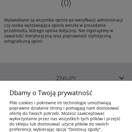
(0)
Wyświetlane są wszystkie opinie po weryfikacji administracji
czy osoba wystawiająca opinię weszła w posiadanie
przedmiotu, którego opinia dotyczny. Nie ingerujemy w
zawartość merytoryczną oraz poprawność stylistyczną,
ortograficzną opinii
ZAKUPY
Dbamy o Twoją prywatność
POMOC
Pliki cookies i pokrewne im technologie umożliwiają
poprawne działanie strony i pomagają nam dostosować
ofertę do Twoich potrzeb. Możesz zaakceptować
MOJE KONTO
wykorzystanie przez nas wszystkich tych plików i przejść
do sklepu lub dostosować użycie plików do swoich
preferencji, wybierając opcję "Dostosuj zgody".