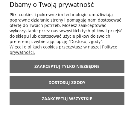
DO KOSZYKA
Dbamy o Twoją prywatność
Pliki cookies i pokrewne im technologie umożliwiają
poprawne działanie strony i pomagają nam dostosować
ofertę do Twoich potrzeb. Możesz zaakceptować
wykorzystanie przez nas wszystkich tych plików i przejść
do sklepu lub dostosować użycie plików do swoich
preferencji, wybierając opcję "Dostosuj zgody".
Więcej o plikach cookies przeczytasz w naszej Polityce
prywatności.
OPINIE O PRODUKCIE.
WYŚWIETLANE SĄ OPINIE
ZAAKCEPTUJ TYLKO NIEZBĘDNE
PO WERYFIKACJI PRZEZ
DOSTOSUJ ZGODY
ADMINISTRATORA
SKLEPU CZY OSOBA
ZAAKCEPTUJ WSZYSTKIE
WYSTAWIAJĄCA OPINIĘ
WESZŁA W POSIADANIE
PRZEDMIOTU, KTÓREGO