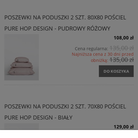
POSZEWKI NA PODUSZKI 2 SZT. 80X80 POŚCIEL
PURE HOP DESIGN - PUDROWY RÓŻOWY
108,00 zł
135,00 zł
Cena regularna:
Najniższa cena z 30 dni przed
135,00 zł
obniżką:
DO KOSZYKA
POSZEWKI NA PODUSZKI 2 SZT. 70X80 POŚCIEL
PURE HOP DESIGN - BIAŁY
129,00 zł