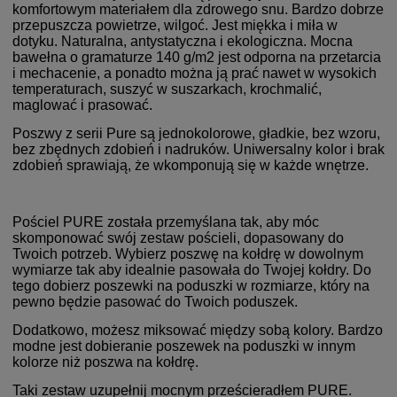
komfortowym materiałem dla zdrowego snu. Bardzo dobrze
przepuszcza powietrze, wilgoć. Jest miękka i miła w
dotyku. Naturalna, antystatyczna i ekologiczna.
Mocna
bawełna o gramaturze 140 g/m2 jest odporna na przetarcia
i mechacenie, a ponadto można ją prać nawet w wysokich
temperaturach, suszyć w suszarkach, krochmalić,
maglować i prasować.
Poszwy z serii Pure są jednokolorowe, gładkie, bez wzoru,
bez zbędnych zdobień i nadruków. Uniwersalny kolor i brak
zdobień sprawiają, że wkomponują się w każde wnętrze.
Pościel PURE została przemyślana tak, aby móc
skomponować swój zestaw pościeli, dopasowany do
Twoich potrzeb. Wybierz poszwę na kołdrę w dowolnym
wymiarze tak aby idealnie pasowała do Twojej kołdry. Do
tego dobierz poszewki na poduszki w rozmiarze, który na
pewno będzie pasować do Twoich poduszek.
Dodatkowo, możesz miksować między sobą kolory. Bardzo
modne jest dobieranie poszewek na poduszki w innym
kolorze niż poszwa na kołdrę.
Taki zestaw uzupełnij mocnym prześcieradłem PURE.