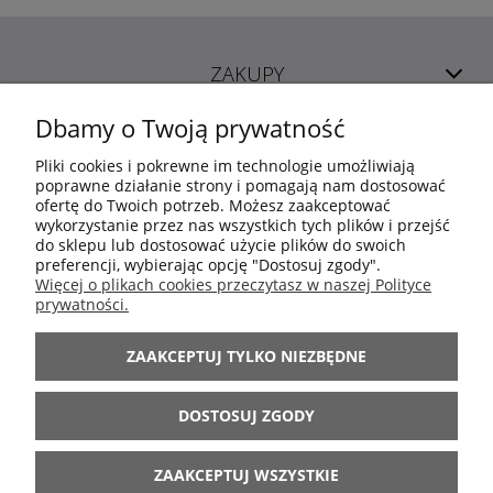
ZAKUPY
Dbamy o Twoją prywatność
POMOC
Pliki cookies i pokrewne im technologie umożliwiają
poprawne działanie strony i pomagają nam dostosować
ofertę do Twoich potrzeb. Możesz zaakceptować
MOJE KONTO
wykorzystanie przez nas wszystkich tych plików i przejść
do sklepu lub dostosować użycie plików do swoich
preferencji, wybierając opcję "Dostosuj zgody".
INFORMACJE
Więcej o plikach cookies przeczytasz w naszej Polityce
prywatności.
ARANŻACJE
ZAAKCEPTUJ TYLKO NIEZBĘDNE
BĄDŹ Z NAMI
DOSTOSUJ ZGODY
ZAAKCEPTUJ WSZYSTKIE