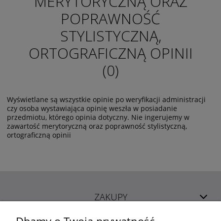
MERYTORYCZNĄ ORAZ
POPRAWNOŚĆ
STYLISTYCZNĄ,
ORTOGRAFICZNĄ OPINII
(0)
Wyświetlane są wszystkie opinie po weryfikacji administracji
czy osoba wystawiająca opinię weszła w posiadanie
przedmiotu, którego opinia dotyczny. Nie ingerujemy w
zawartość merytoryczną oraz poprawność stylistyczną,
ortograficzną opinii
ZAKUPY