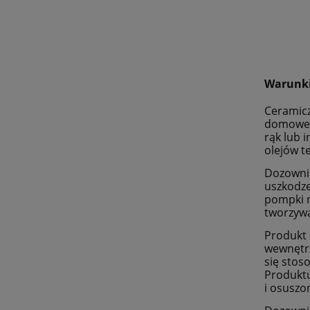
Warunki
Ceramicz
domowego
rąk lub 
olejów t
Dozownik
uszkodze
pompki n
tworzywa
Produkt 
wewnętrz
się stos
Produktu
i osuszo