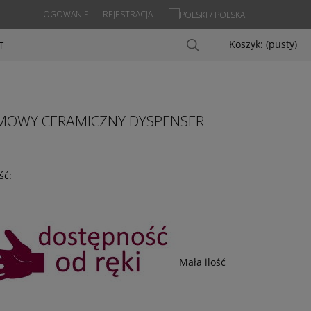
LOGOWANIE
REJESTRACJA
Koszyk:
(pusty)
T
EMOWY CERAMICZNY DYSPENSER
ść:
Mała ilość