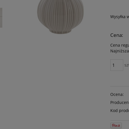
Wysyłka 
Cena:
Cena reg
Najniższa
sz
Ocena:
Producen
Kod prod