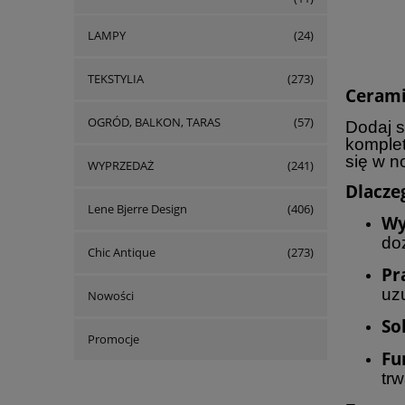
LAMPY
(24)
TEKSTYLIA
(273)
Cerami
OGRÓD, BALKON, TARAS
(57)
Dodaj s
komplet
się w n
WYPRZEDAŻ
(241)
Dlacze
Lene Bjerre Design
(406)
Wy
do
Chic Antique
(273)
Pr
uz
Nowości
So
Promocje
Fu
tr