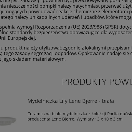
 nie jest zabawką i powinien być przechowywany poza zasię
ia nieszczelności pompki należy natychmiast przerwać uży
ji mogących powodować reakcje chemiczne z elementami p
dlatego należy unikać silnych uderzeń i upadków, które mog
spełnia wymogi Rozporządzenia (UE) 2023/988 (GPSR) doty
ólne standardy bezpieczeństwa obowiązujące dla wyposaże
nii Europejskiej.
iu produkt należy utylizować zgodnie z lokalnymi przepisami. 
 tego zasady segregacji odpadów. Opakowanie nadaje się 
z jego składem materiałowym.
PRODUKTY POWI
Mydelniczka Lily Lene Bjerre - biała
Ceramiczna białe mydelniczka z kolekcji Portia duńs
producenta Lene Bjerre. Wymiary 13 x 10 x 3 cm