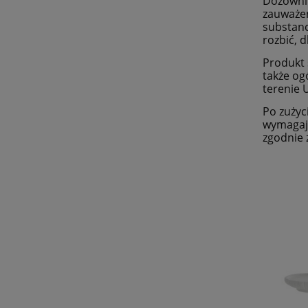
Dozownik
zauważen
substanc
rozbić, 
Produkt 
także og
terenie U
Po zużyc
wymagają
zgodnie 