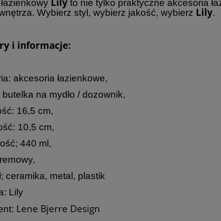
Lily
 łazienkowy
to nie tylko praktyczne akcesoria ła
Lily
wnętrza. Wybierz styl, wybierz jakość, wybierz
.
y i informacje:
ia: akcesoria łazienkowe,
 butelka na mydło / dozownik,
ść: 16,5 cm,
ść: 10,5 cm,
ość; 440 ml,
kremowy,
; ceramika, metal, plastik
: Lily
Lene Bjerre Design
ent: