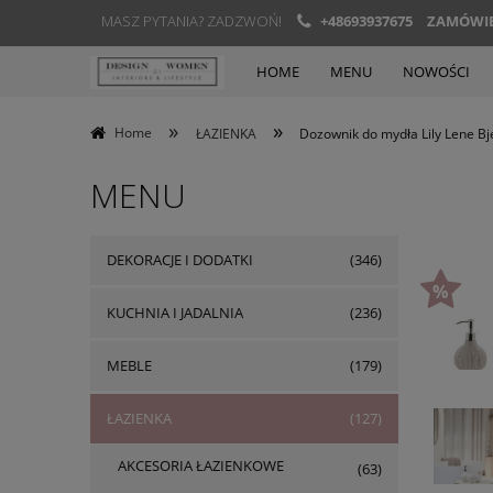
MASZ PYTANIA? ZADZWOŃ!
+48693937675
ZAMÓWIEN
HOME
MENU
NOWOŚCI
»
»
Home
ŁAZIENKA
Dozownik do mydła Lily Lene B
MENU
DEKORACJE I DODATKI
(346)
KUCHNIA I JADALNIA
(236)
MEBLE
(179)
ŁAZIENKA
(127)
AKCESORIA ŁAZIENKOWE
(63)