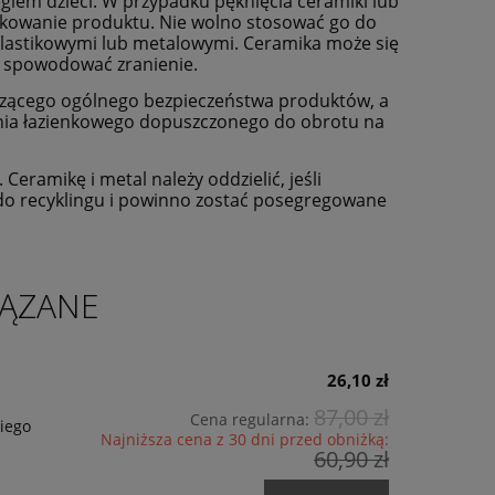
giem dzieci. W przypadku pęknięcia ceramiki lub
tkowanie produktu. Nie wolno stosować go do
lastikowymi lub metalowymi. Ceramika może się
ą spowodować zranienie.
czącego ogólnego bezpieczeństwa produktów, a
nia łazienkowego dopuszczonego do obrotu na
Ceramikę i metal należy oddzielić, jeśli
do recyklingu i powinno zostać posegregowane
ĄZANE
26,10 zł
87,00 zł
Cena regularna:
kiego
Najniższa cena z 30 dni przed obniżką:
60,90 zł