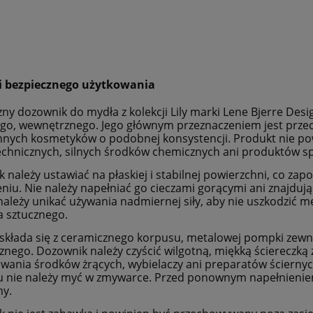
 bezpiecznego użytkowania
ny dozownik do mydła z kolekcji Lily marki Lene Bjerre Des
, wewnętrznego. Jego głównym przeznaczeniem jest przech
innych kosmetyków o podobnej konsystencji. Produkt nie po
echnicznych, silnych środków chemicznych ani produktów s
 należy ustawiać na płaskiej i stabilnej powierzchni, co z
niu. Nie należy napełniać go cieczami gorącymi ani znajdują
ależy unikać używania nadmiernej siły, aby nie uszkodzić 
 sztucznego.
składa się z ceramicznego korpusu, metalowej pompki zew
nego. Dozownik należy czyścić wilgotną, miękką ściereczką 
owania środków żrących, wybielaczy ani preparatów ściernyc
 nie należy myć w zmywarce. Przed ponownym napełnieniem
ny.