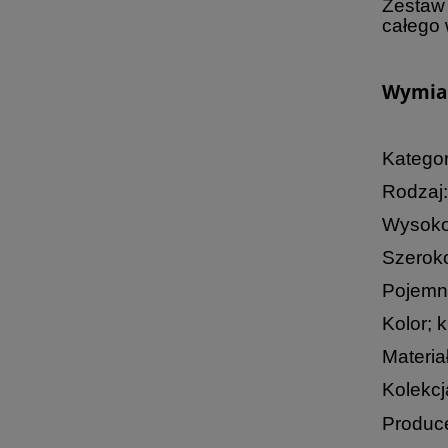
Zestaw
całego 
Wymiar
Kategor
Rodzaj:
Wysoko
Szeroko
Pojemn
Kolor; 
Materiał
Kolekcja
Produc