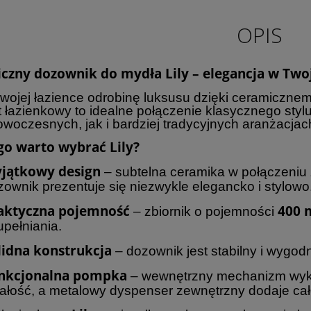
OPIS
czny dozownik do mydła Lily – elegancja w Twoj
wojej łazience odrobinę luksusu dzięki ceramiczne
 łazienkowy to idealne połączenie klasycznego stylu
owoczesnych, jak i bardziej tradycyjnych aranżacjac
go warto wybrać Lily?
jątkowy design
– subtelna ceramika w połączeniu
zownik prezentuje się niezwykle elegancko i stylowo
aktyczna pojemność
400 
– zbiornik o pojemności
upełniania.
lidna konstrukcja
– dozownik jest stabilny i wygo
nkcjonalna pompka
– wewnętrzny mechanizm wyko
wałość, a metalowy dyspenser zewnętrzny dodaje cał