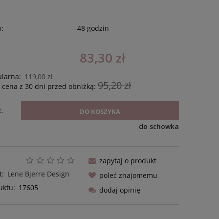
w:
48 godzin
83,30 zł
ularna:
119,00 zł
95,20 zł
 cena z 30 dni przed obniżką:
t.
DO KOSZYKA
do schowka
zapytaj o produkt
t:
Lene Bjerre Design
poleć znajomemu
uktu:
17605
dodaj opinię