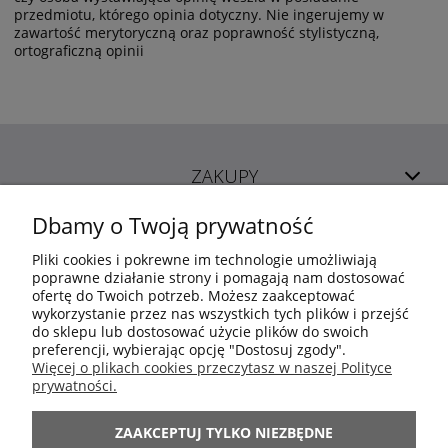
przedmiotu, którego opinia dotyczny. Nie ingerujemy w
zawartość merytoryczną oraz poprawność stylistyczną,
ortograficzną opinii
ZAKUPY
Dbamy o Twoją prywatność
POMOC
Pliki cookies i pokrewne im technologie umożliwiają
poprawne działanie strony i pomagają nam dostosować
ofertę do Twoich potrzeb. Możesz zaakceptować
MOJE KONTO
wykorzystanie przez nas wszystkich tych plików i przejść
do sklepu lub dostosować użycie plików do swoich
preferencji, wybierając opcję "Dostosuj zgody".
INFORMACJE
Więcej o plikach cookies przeczytasz w naszej Polityce
prywatności.
ARANŻACJE
ZAAKCEPTUJ TYLKO NIEZBĘDNE