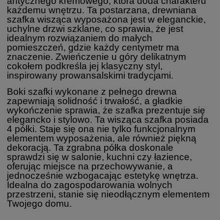
antycznego kremowego, która doda charakteru
każdemu wnętrzu. Ta postarzana, drewniana
szafka wisząca wyposażona jest w eleganckie,
uchylne drzwi szklane, co sprawia, że jest
idealnym rozwiązaniem do małych
pomieszczeń, gdzie każdy centymetr ma
znaczenie. Zwieńczenie u góry delikatnym
cokołem podkreśla jej klasyczny styl,
inspirowany prowansalskimi tradycjami.
Boki szafki wykonane z pełnego drewna
zapewniają solidność i trwałość, a gładkie
wykończenie sprawia, że szafka prezentuje się
elegancko i stylowo. Ta wisząca szafka posiada
4 półki. Staje się ona nie tylko funkcjonalnym
elementem wyposażenia, ale również piękną
dekoracją. Ta zgrabna półka doskonale
sprawdzi się w salonie, kuchni czy łazience,
oferując miejsce na przechowywanie, a
jednocześnie wzbogacając estetykę wnętrza.
Idealna do zagospodarowania wolnych
przestrzeni, stanie się nieodłącznym elementem
Twojego domu.