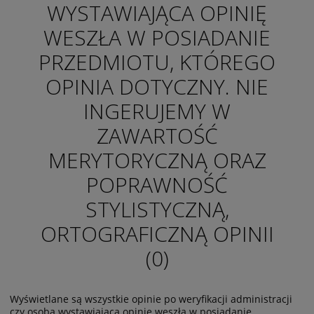
WYSTAWIAJĄCA OPINIĘ
WESZŁA W POSIADANIE
PRZEDMIOTU, KTÓREGO
OPINIA DOTYCZNY. NIE
INGERUJEMY W
ZAWARTOŚĆ
MERYTORYCZNĄ ORAZ
POPRAWNOŚĆ
STYLISTYCZNĄ,
ORTOGRAFICZNĄ OPINII
(0)
Wyświetlane są wszystkie opinie po weryfikacji administracji
czy osoba wystawiająca opinię weszła w posiadanie