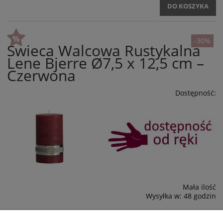
DO KOSZYKA
-30%
Świeca Walcowa Rustykalna
Lene Bjerre Ø7,5 x 12,5 cm –
Czerwona
Dostępność:
Mała ilość
Wysyłka w:
48 godzin
26,60 zł