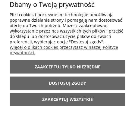
Dbamy o Twoją prywatność
38,00 zł
Cena regularna:
30,40 zł
Najniższa cena:
Pliki cookies i pokrewne im technologie umożliwiają
poprawne działanie strony i pomagają nam dostosować
ofertę do Twoich potrzeb. Możesz zaakceptować
DO KOSZYKA
wykorzystanie przez nas wszystkich tych plików i przejść
do sklepu lub dostosować użycie plików do swoich
preferencji, wybierając opcję "Dostosuj zgody".
Więcej o plikach cookies przeczytasz w naszej Polityce
prywatności.
Świeca Walcowa Rustykalna
Lene Bjerre Ø7,5 x 20 cm –
ZAAKCEPTUJ TYLKO NIEZBĘDNE
Czerwona
Dostępność:
DOSTOSUJ ZGODY
ZAAKCEPTUJ WSZYSTKIE