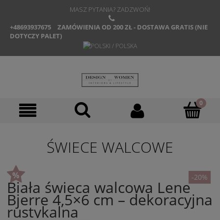
MASZ PYTANIA? ZADZWOŃ!
+48693937675
ZAMÓWIENIA OD 200 ZŁ - DOSTAWA GRATIS (NIE
DOTYCZY PALET)
ŚWIECE WALCOWE
-20%
Biała świeca walcowa Lene
Bjerre 4,5×6 cm – dekoracyjna
rustykalna