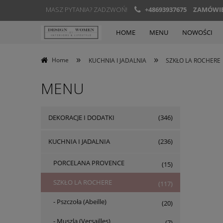
MASZ PYTANIA? ZADZWOŃ!
+48693937675
ZAMÓWIEN
HOME
MENU
NOWOŚCI
»
»
Home
KUCHNIA I JADALNIA
SZKŁO LA ROCHERE
MENU
DEKORACJE I DODATKI
(346)
KUCHNIA I JADALNIA
(236)
PORCELANA PROVENCE
(15)
SZKŁO LA ROCHERE
(117)
- Pszczoła (Abeille)
(20)
- Muszla (Versailles)
(7)