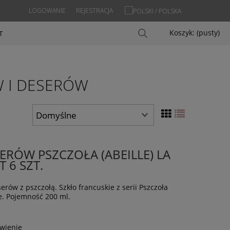
LOGOWANIE
REJESTRACJA
Koszyk:
(pusty)
T
W I DESERÓW
ERÓW PSZCZOŁA (ABEILLE) LA
 6 SZT.
erów z pszczołą. Szkło francuskie z serii Pszczoła
e. Pojemność 200 ml.
wienie