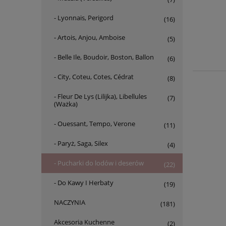
- Lyonnais, Perigord
(16)
- Artois, Anjou, Amboise
(5)
- Belle Ile, Boudoir, Boston, Ballon
(6)
- City, Coteu, Cotes, Cédrat
(8)
- Fleur De Lys (Lilijka), Libellules
(7)
(Ważka)
- Ouessant, Tempo, Verone
(11)
- Paryż, Saga, Silex
(4)
- Pucharki do lodów i deserów
(22)
- Do Kawy I Herbaty
(19)
NACZYNIA
(181)
Akcesoria Kuchenne
(2)