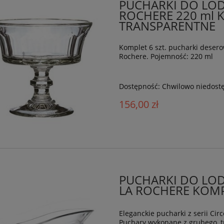
PUCHARKI DO LOD
ROCHERE 220 ml K
TRANSPARENTNE
Komplet 6 szt. pucharki deserow
Rochere. Pojemność: 220 ml
Dostępność:
Chwilowo niedost
156,00 zł
PUCHARKI DO LOD
LA ROCHERE KOMPL
Eleganckie pucharki z serii Cir
Puchary wykonane z grubego, tr