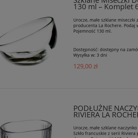
Szklane Miseczki 
130 ml – Komplet 6
Urocze, małe szklane miseczki z
producenta La Rochere. Podaj w
Pojemność 130 ml.
Dostępność:
dostępny na zamó
Wysyłka w:
3 dni
129,00 zł
PODŁUŻNE NACZY
RIVIERA LA ROCHE
Urocze, małe szklane naczynko
Szkło francuskie z serii Rivie