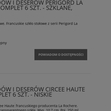
ÓW I DESERÓW PERIGORD LA
OMPLET 6 SZT. - SZKLANE,
e. Francuskie szkło stołowe z serii Perigord La
ępny
POWIADOM O DOSTĘPNOŚCI
ÓW I DESERÓW CIRCEE HAUTE
ET 6 SZT. - NISKIE
cee Haute
francuskiego producenta La Rochere.
ansparentnego szkła. Wys. 10,7 cm, Poj. 250 ml