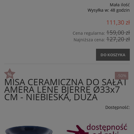
Mała ilość
Wysyłka w:
48 godzin
111,30 zł
159,00 zł
Cena regularna:
127,20 zł
Najniższa cena:
DO KOSZYKA
-50%
MISA CERAMICZNA DO SAŁAT
AMERA LENE BJERRE Ø33x7
CM - NIEBIESKA, DUŻA
Dostępność: