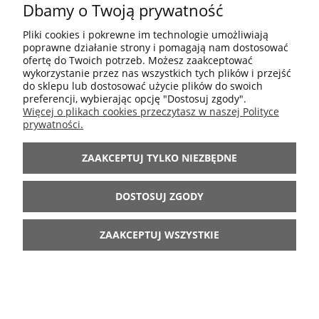
PORCELANOWA NA NÓŻCE
Dbamy o Twoją prywatność
PROVENCE CHIC ANTIQUE
Pliki cookies i pokrewne im technologie umożliwiają
poprawne działanie strony i pomagają nam dostosować
Dostępność:
brak towaru
ofertę do Twoich potrzeb. Możesz zaakceptować
wykorzystanie przez nas wszystkich tych plików i przejść
135,00 zł
do sklepu lub dostosować użycie plików do swoich
preferencji, wybierając opcję "Dostosuj zgody".
Więcej o plikach cookies przeczytasz w naszej Polityce
prywatności.
POWIADOM O DOSTĘPNOŚCI
ZAAKCEPTUJ TYLKO NIEZBĘDNE
DOŁĄCZ DO NAS
DOSTOSUJ ZGODY
ZAAKCEPTUJ WSZYSTKIE