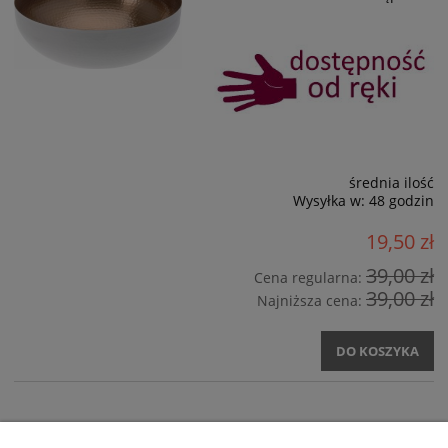
średnia ilość
Wysyłka w:
48 godzin
19,50 zł
39,00 zł
Cena regularna:
39,00 zł
Najniższa cena:
DO KOSZYKA
OWOCARKA / PATERA