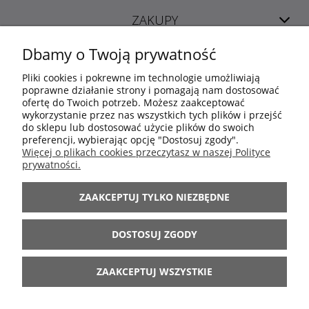
ZAKUPY
Dbamy o Twoją prywatność
POMOC
Pliki cookies i pokrewne im technologie umożliwiają
poprawne działanie strony i pomagają nam dostosować
ofertę do Twoich potrzeb. Możesz zaakceptować
MOJE KONTO
wykorzystanie przez nas wszystkich tych plików i przejść
do sklepu lub dostosować użycie plików do swoich
preferencji, wybierając opcję "Dostosuj zgody".
INFORMACJE
Więcej o plikach cookies przeczytasz w naszej Polityce
prywatności.
ARANŻACJE
ZAAKCEPTUJ TYLKO NIEZBĘDNE
BĄDŹ Z NAMI
DOSTOSUJ ZGODY
ZAAKCEPTUJ WSZYSTKIE