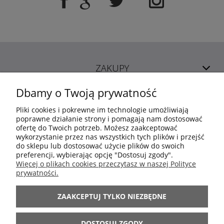
ZAKUPY
Dbamy o Twoją prywatność
POMOC
Pliki cookies i pokrewne im technologie umożliwiają
poprawne działanie strony i pomagają nam dostosować
ofertę do Twoich potrzeb. Możesz zaakceptować
MOJE KONTO
wykorzystanie przez nas wszystkich tych plików i przejść
do sklepu lub dostosować użycie plików do swoich
preferencji, wybierając opcję "Dostosuj zgody".
INFORMACJE
Więcej o plikach cookies przeczytasz w naszej Polityce
prywatności.
ARANŻACJE
ZAAKCEPTUJ TYLKO NIEZBĘDNE
BĄDŹ Z NAMI
DOSTOSUJ ZGODY