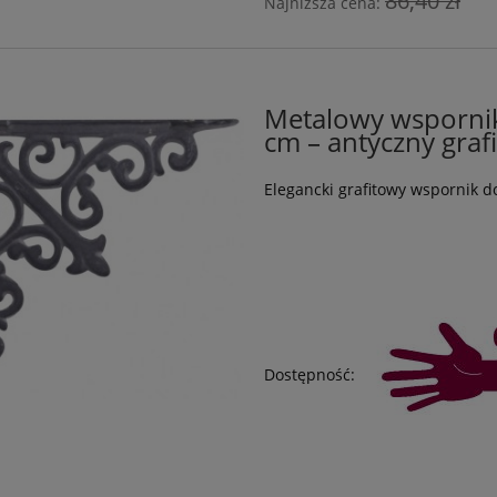
86,40 zł
Najniższa cena:
Metalowy wspornik
cm – antyczny graf
Elegancki grafitowy wspornik d
Dostępność: