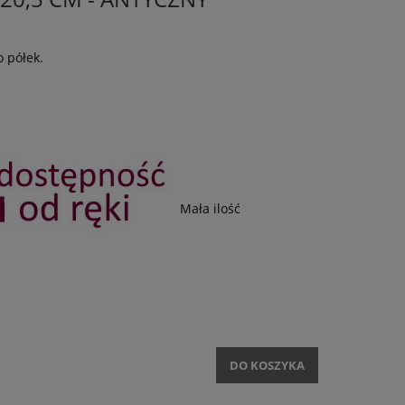
o półek.
Mała ilość
DO KOSZYKA