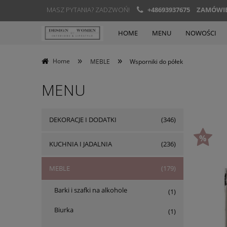
MASZ PYTANIA? ZADZWOŃ!
+48693937675
ZAMÓWIEN
HOME
MENU
NOWOŚCI
»
»
Home
MEBLE
Wsporniki do półek
MENU
DEKORACJE I DODATKI
(346)
KUCHNIA I JADALNIA
(236)
MEBLE
(179)
Barki i szafki na alkohole
(1)
Biurka
(1)