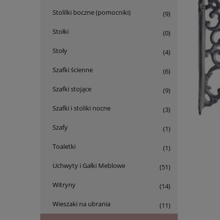
Stolilki boczne (pomocniki)
(9)
Stołki
(0)
Stoły
(4)
Szafki ścienne
(6)
Szafki stojące
(9)
Szafki i stoliki nocne
(3)
Szafy
(1)
Toaletki
(1)
Uchwyty i Gałki Meblowe
(51)
Witryny
(14)
Wieszaki na ubrania
(11)