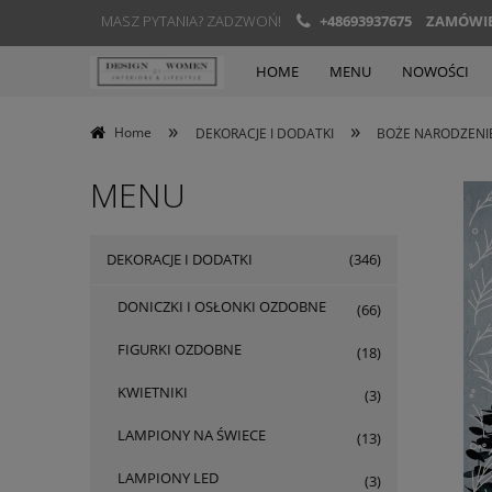
MASZ PYTANIA? ZADZWOŃ!
+48693937675
ZAMÓWIEN
HOME
MENU
NOWOŚCI
»
»
Home
DEKORACJE I DODATKI
BOŻE NARODZENI
MENU
DEKORACJE I DODATKI
(346)
DONICZKI I OSŁONKI OZDOBNE
(66)
FIGURKI OZDOBNE
(18)
KWIETNIKI
(3)
LAMPIONY NA ŚWIECE
(13)
LAMPIONY LED
(3)