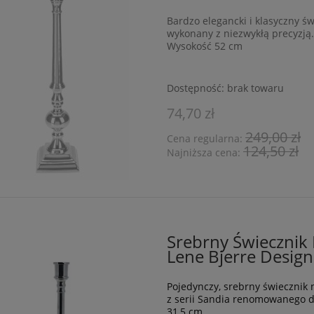
Bardzo elegancki i klasyczny św
wykonany z niezwykłą precyzją
Wysokość 52 cm
Dostępność:
brak towaru
74,70 zł
249,00 zł
Cena regularna:
124,50 zł
Najniższa cena:
Srebrny Świecznik
Lene Bjerre Design
Pojedynczy, srebrny świecznik 
z serii Sandia renomowanego d
31,5 cm