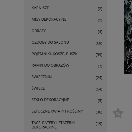
KARNISZE
(2)
MISY DEKORACYJNE
(1)
OBRAZY
(4)
OZDOBY DO SALONU
(69)
POJEMNIKI, KOSZE, PUSZKI
(39)
RAMKI DO OBRAZÓW
(7)
ŚWIECZNIKI
(24)
ŚWIECE
(54)
SZKŁO DEKORACYJNE
(5)
SZTUCZNE KWIATY I ROŚLINY
(36)
TACE, PATERY I ETAŻERKI
(19)
DEKORACYJNE