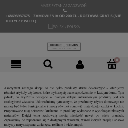
MASZ PYTANIA? ZADZWOŃ!
+48693937675
ZAMÓWIENIA OD 200 ZŁ - DOSTAWA GRATIS (NIE
DOTYCZY PALET)
Asortyment naszego sklepu to nie tylko produkty stricte dekoracyjne – oferujemy
również artykuły użytkowe, które wykorzystywane są codziennie w każdym domu. Tym
jednak, co wyróżnia dostępne w naszym sklepie internetowym produkty jest ich
atrakcyjność wizualna. Udowadniamy tym samym, że przedmioty użytku domowego nie
muszą być tylko funkcjonalne i mogą również stanowić małe dzieło sztuki w kuchni.
Proponowane tutaj ściereczki kuchenne to produkty wykonane z wysokogatunkowych
materiałów. Dzięki temu zachowują swoją miękkość nawet po wielu praniach.
Zapraszamy do zapoznania się z dostępnymi wzorami, wśród których znajdą Państwo
motywy marynistyczne, zwierzęce, roślinne i wiele innych.