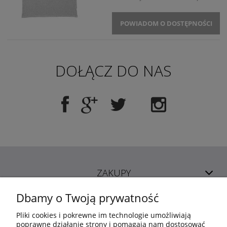
POWIADOM O DOSTĘPNOŚCI
DOŁĄCZ DO NAS
ZAKUPY
Dbamy o Twoją prywatność
POMOC
Pliki cookies i pokrewne im technologie umożliwiają
poprawne działanie strony i pomagają nam dostosować