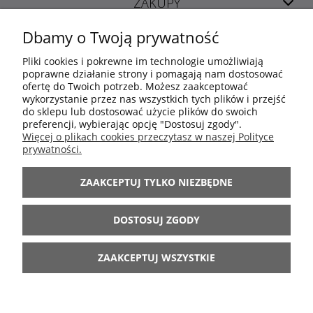
ZAKUPY
Dbamy o Twoją prywatność
POMOC
Pliki cookies i pokrewne im technologie umożliwiają
poprawne działanie strony i pomagają nam dostosować
ofertę do Twoich potrzeb. Możesz zaakceptować
MOJE KONTO
wykorzystanie przez nas wszystkich tych plików i przejść
do sklepu lub dostosować użycie plików do swoich
preferencji, wybierając opcję "Dostosuj zgody".
INFORMACJE
Więcej o plikach cookies przeczytasz w naszej Polityce
prywatności.
ARANŻACJE
ZAAKCEPTUJ TYLKO NIEZBĘDNE
BĄDŹ Z NAMI
DOSTOSUJ ZGODY
ZAAKCEPTUJ WSZYSTKIE
POKAŻ PEŁNĄ WERSJĘ STRONY