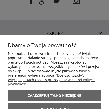
ZAKUPY
Dbamy o Twoją prywatność
POMOC
Pliki cookies i pokrewne im technologie umożliwiają
poprawne działanie strony i pomagają nam dostosować
ofertę do Twoich potrzeb. Możesz zaakceptować
MOJE KONTO
wykorzystanie przez nas wszystkich tych plików i przejść
do sklepu lub dostosować użycie plików do swoich
preferencji, wybierając opcję "Dostosuj zgody".
INFORMACJE
Więcej o plikach cookies przeczytasz w naszej Polityce
prywatności.
ARANŻACJE
ZAAKCEPTUJ TYLKO NIEZBĘDNE
BĄDŹ Z NAMI
DOSTOSUJ ZGODY